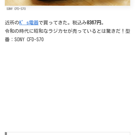
SONY CFD-S70
近所の
K’s電器
で買ってきた。税込み
8367円
。
令和の時代に昭和なラジカセが売っているとは驚きだ！型
番：SONY CFD-S70