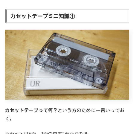
カセットテープミニ知識①
カセットテープって何？
という方のために一言いってお
く。
カセットはA面、B面の裏表2面からなる。