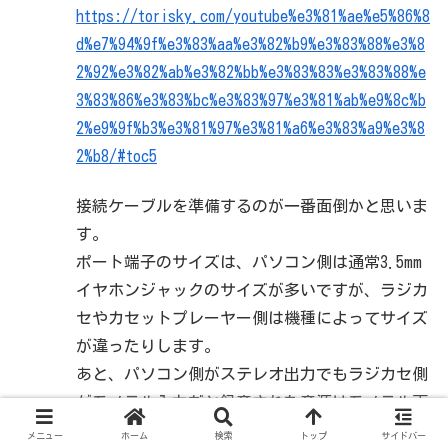
https://torisky.com/youtube%e3%81%ae%e5%86%8
d%e7%94%9f%e3%83%aa%e3%82%b9%e3%83%88%e3%8
2%92%e3%82%ab%e3%82%bb%e3%83%83%e3%83%88%e
3%83%86%e3%83%bc%e3%83%97%e3%81%ab%e9%8c%b
2%e9%9f%b3%e3%81%97%e3%81%a6%e3%83%a9%e3%8
2%b8/#toc5
接続ケーブルを準備するのが一番面倒かと思いま
す。
ポート端子のサイズは、パソコン側は通常3.5mm
イヤホンジャックのサイズが多いですが、ラジカ
セやカセットプレーヤー側は機種によってサイズ
が違ったりします。
あと、パソコン側がステレオ出力でもラジカセ側
がモノラル入力だと録音された音源はモノラル再
生となってしまいます。（この場合ケーブルもそ
メニュー
ホーム
検索
トップ
サイドバー