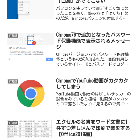
『白痴』がでてこない
パソコンを使っていて最近すごく気にな
ったことを書く。読み方は「はくち」な
のだが、Windowsパソコンに付属する
Microsoft IMEでは変換対象の漢字として
出てこないのだ。
Chrome79で追加となったパスワー
IT知識
ド保護機能で表示されるメッセー
ジ
Chromeバージョン79でパスワード保護機
能というものが追加された。普段利用し
ているサイトにIDとパスワードでログイ
ンするとブラウザ上で例えばこんなメッ
セージが表示される。パスワードを変更
してくださいサイトまたはアプリでのデ
ChromeでYouTube動画がカクカク
IT知識
ータ侵害により...
してしまう
YouTube動画で動きのはげしいサッカーの
試合をみていると極端に動画がカクカク
とコマ落ちしたように見えるので気にな
って調べた。
エクセルの名簿をワード文書に1
IT知識
件ずつ差し込んで印刷で楽をする
【Office2019編】