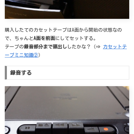
購入したてのカセットテープはA面から開始の状態なの
で、ちゃんと
A面を前面
にしてセットする。
テープの
録音部分まで頭出し
したかな？（⇒
カセットテ
ープミニ知識②
）
録音する