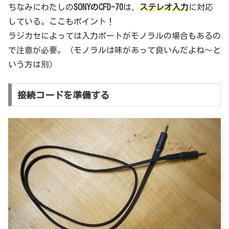
ちなみにわたしの
SONYのCFD-70
は、
ステレオ入力
に対応
している。ここもポイント！
ラジカセによっては入力ポートがモノラルの場合もあるの
で注意が必要。（モノラルは味があって良いんだよね～と
いう方は別）
接続コードを準備する