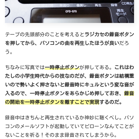
テープの先頭部分のことを考えると
ラジカセの録音ボタン
を押してから、パソコンの曲を再生したほうが良い
だろ
う。
ちなみに写真では
一時停止ボタン
が押してある。
これはわ
たしの小学生時代からの技なのだが、録音ボタンは結構重
いので勢いよく押さないと録音時にキュルという変な音が
入るので、一時停止ボタンをあらかじめ押しておき、
録音
の開始を一時停止ボタンを離すことで実現
するのだ。
録音中はきちんと再生されているか神妙に聴くべし。パソ
コンのメールソフトが起動していてピローンなんてことが
ないことを祈る！そのまま録音されてしまうから。