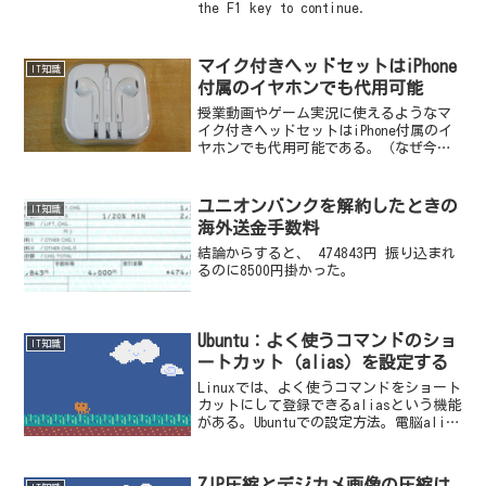
the F1 key to continue.
マイク付きヘッドセットはiPhone
IT知識
付属のイヤホンでも代用可能
授業動画やゲーム実況に使えるようなマ
イク付きヘッドセットはiPhone付属のイ
ヤホンでも代用可能である。（なぜ今更
こんなことを書くかと言うと、新型コロ
ナの影響で授業動画でも作ろうかと思い
マイク付きのヘッドセットはどんなもの
ユニオンバンクを解約したときの
IT知識
があるのか見ていた...
海外送金手数料
結論からすると、 474843円 振り込まれ
るのに8500円掛かった。
Ubuntu：よく使うコマンドのショ
IT知識
ートカット（alias）を設定する
Linuxでは、よく使うコマンドをショート
カットにして登録できるaliasという機能
がある。Ubuntuでの設定方法。電脳alias
はWindowsでいう所のショートカットみた
いなもの事前チェックターミナルを起動
してまずユーザディレクトリ上...
ZIP圧縮とデジカメ画像の圧縮は