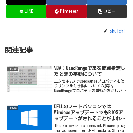
LINE
Pinterest
コピー
shuichi
関連記事
VBA：UsedRangeで表を範囲指定し
IT知識
たときの挙動について
エクセルVBAでUsedRangeプロパティを使
うサンプルと挙動についての解説。
UsedRangeプロパティの挙動がおかしいと
きの対処方法についても解説する。
DELLのノートパソコンでは
IT知識
WindowsアップデートでもBIOSア
ップデートがされることがまれに
あるのでACアダプターに接続して
The ac power is removed.Please plug
更新したほうが良い
the ac power for UEFI update.Strike