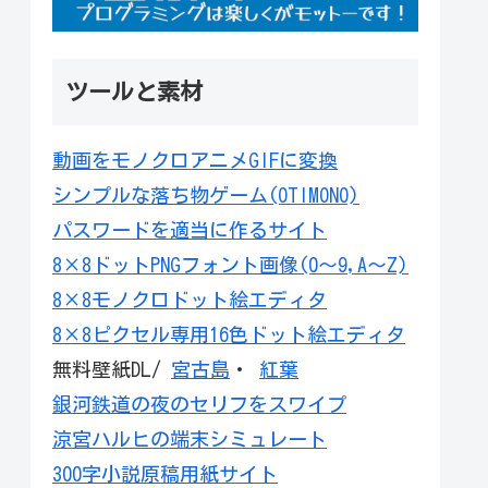
ツールと素材
動画をモノクロアニメGIFに変換
シンプルな落ち物ゲーム(OTIMONO)
パスワードを適当に作るサイト
8×8ドットPNGフォント画像(0～9,A～Z)
8×8モノクロドット絵エディタ
8×8ピクセル専用16色ドット絵エディタ
無料壁紙DL/
宮古島
・
紅葉
銀河鉄道の夜のセリフをスワイプ
涼宮ハルヒの端末シミュレート
300字小説原稿用紙サイト