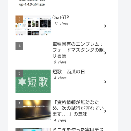
ChatGTP
11 views
車種固有のエンブレム：
フォードマスタングの駆
ける馬
5 views
短歌：西瓜の日
4 views
「資格情報が無効なた
め、次の試行が遅れてい
ます...」の意味
4 views
ミニPCを使った実用デス