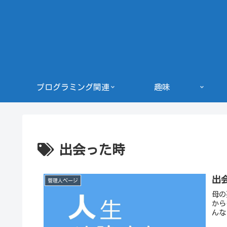
プログラミング関連
趣味
出会った時
出
管理人ページ
母の
から
んな