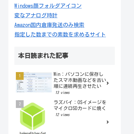
Windows顔フォルダアイコン
変なアナログ時計
Amazon国内倉庫発送のみ検索
指定した数までの素数を求めるサイト
本日読まれた記事
Win：パソコンに保存し
たスマホ動画などを古い
順に連続再生させたい
13 views
ラズパイ：OSイメージを
マイクロSDカードに焼く
12 views