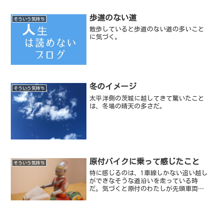
歩道のない道
そういう気持ち
散歩していると歩道のない道の多いこと
に気づく。
冬のイメージ
そういう気持ち
太平洋側の茨城に越してきて驚いたこと
は、冬場の晴天の多さだ。
原付バイクに乗って感じたこと
そういう気持ち
特に感じるのは、1車線しかない追い越し
ができなそうな道沿いを走っている時
だ。気づくと原付のわたしが先頭車両に
なって、後続の四輪車たちを引き連れて
いたりするのだ。