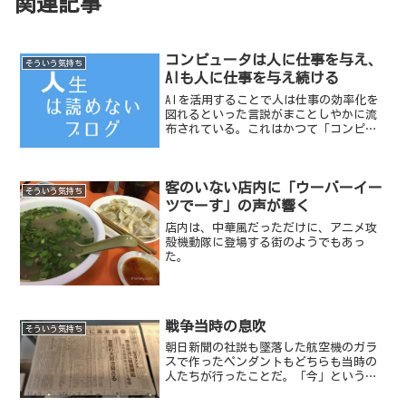
関連記事
コンピュータは人に仕事を与え、
そういう気持ち
AIも人に仕事を与え続ける
AIを活用することで人は仕事の効率化を
図れるといった言説がまことしやかに流
布されている。これはかつて「コンピュ
ータを活用することで人は仕事の効率化
を図れる」という言葉と変わらない。
客のいない店内に「ウーバーイー
そういう気持ち
ツでーす」の声が響く
店内は、中華風だっただけに、アニメ攻
殻機動隊に登場する街のようでもあっ
た。
戦争当時の息吹
そういう気持ち
朝日新聞の社説も墜落した航空機のガラ
スで作ったペンダントもどちらも当時の
人たちが行ったことだ。「今」という時
代の息吹はどうだろうか。