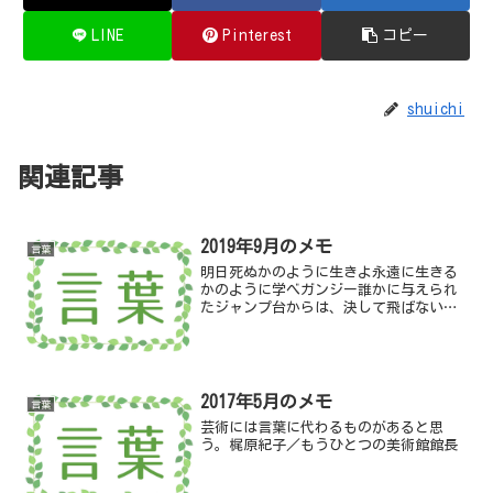
LINE
Pinterest
コピー
shuichi
関連記事
2019年9月のメモ
言葉
明日死ぬかのように生きよ永遠に生きる
かのように学べガンジー誰かに与えられ
たジャンプ台からは、決して飛ばない浜
矩子
2017年5月のメモ
言葉
芸術には言葉に代わるものがあると思
う。梶原紀子／もうひとつの美術館館長