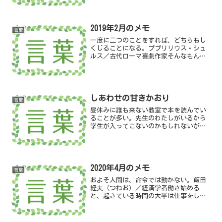
2019年2月のメモ
言葉
一度に二つのことをすれば、どちらもし
くじることになる。プブリリウス・シュ
ルス／古代ローマ喜劇作家そんなもん誰
もほしがっていない。家で作れるラーメ
ンがあったらええなと思ってる奴が、世
の中にどれぐらいおんねん安藤百福（も
もふく）の友人時代が求め...
しあわせの甘きかおり
言葉
昼休みに誰も来ない教室で本を読んでい
ることが多い。先生のわたしがいるから
学生が入ってこないのかもしれないが、
静かで気に入っている場所だ。その部屋
から見えるアパートは新築で、どの窓に
もカーテンが掛かっているところからす
ると、満員御礼のようだ。...
2020年4月のメモ
言葉
およそ人間は、命令では動かない。飯田
経夫（つねお）／経済学者働き始める
と、起きている時間の大半は仕事をして
過ごすようになります。どうせ仕事をす
るなら、好きなことを仕事にした方がで
きるようになるだろうと思うでしょう。