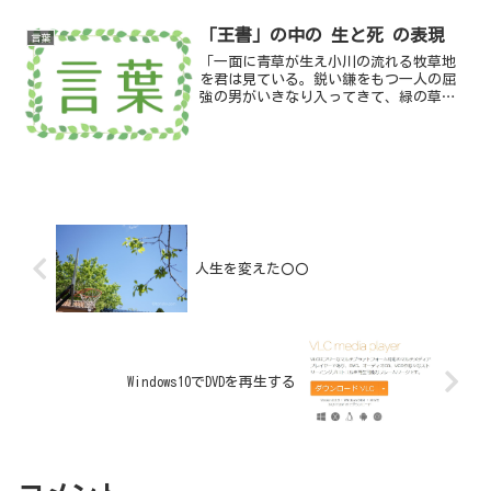
私が考えるには順序が逆で、...
「王書」の中の 生と死 の表現
言葉
「一面に青草が生え小川の流れる牧草地
を君は見ている。鋭い鎌をもつ一人の屈
強の男がいきなり入ってきて、緑の草も
枯れ草も刈りとり、君の願いを聞きいれ
ようとせぬ」
人生を変えた〇〇
Windows10でDVDを再生する