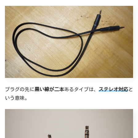
プラグの先に
黒い線が二本
あるタイプは、
ステレオ対応
と
いう意味。