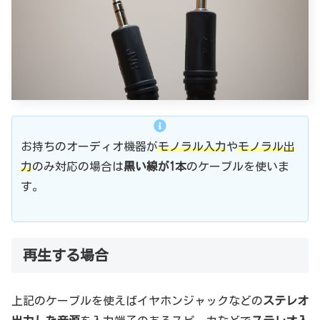
お持ちのオーディオ機器が
モノラル入力
や
モノラル出
力
のみ対応の場合は
黒い線が1本
のケーブルを使いま
す。
再生する場合
上記のケーブルを使えばイヤホンジャックなどの
ステレオ