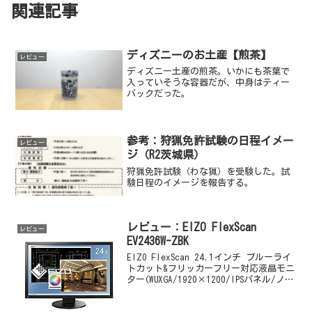
関連記事
ディズニーのお土産【煎茶】
レビュー
ディズニー土産の煎茶。いかにも茶葉で
入っていそうな容器だが、中身はティー
バックだった。
参考：狩猟免許試験の日程イメー
レビュー
ジ（R2茨城県）
狩猟免許試験（わな猟）を受験した。試
験日程のイメージを報告する。
レビュー：EIZO FlexScan
レビュー
EV2436W-ZBK
EIZO FlexScan 24.1インチ ブルーライ
トカット&フリッカーフリー対応液晶モニ
ター(WUXGA/1920×1200/IPSパネル/ノン
グレア/スリムベゼル/縦回転(ローテーシ
ョン)/ブラック)EV2436W-ZBKのレビュ