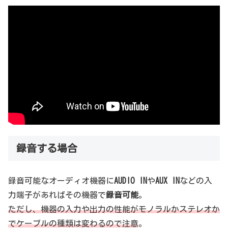
録音する場合
録音可能なオーディオ機器に
AUDIO IN
や
AUX IN
などの入
力端子があればその機器で
録音可能
。
ただし、機器の入力や出力
の
性能がモノラルかステレオか
でケーブルの種類は変わるので注意
。