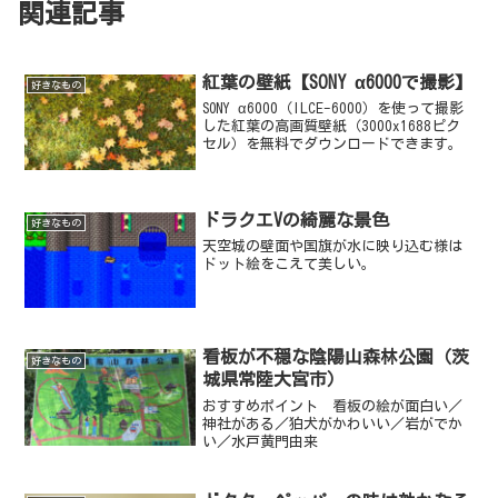
関連記事
紅葉の壁紙【SONY α6000で撮影】
好きなもの
SONY α6000（ILCE-6000）を使って撮影
した紅葉の高画質壁紙（3000x1688ピク
セル）を無料でダウンロードできます。
ドラクエVの綺麗な景色
好きなもの
天空城の壁面や国旗が水に映り込む様は
ドット絵をこえて美しい。
看板が不穏な陰陽山森林公園（茨
好きなもの
城県常陸大宮市）
おすすめポイント 看板の絵が面白い／
神社がある／狛犬がかわいい／岩がでか
い／水戸黄門由来