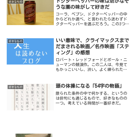
ドクターペッパーの味は効かなそ
好きなもの
うな薬の味がして好きだ
コーラ、ペプシ、ドクターペッパーの中
からどれか選べ、と言われたら迷わずド
クターペッパーを選ぶだろう。この3つは
どれも、こげ茶色の炭酸飲料水だ。しか
し、ドクターペッパーの味は異様だ。薬
のような味がする。でもなぜかわたしは
いい意味で、クライマックスまで
好きなもの
この味が大好きだ。子供...
だまされる映画／名作映画「ステ
ィング」の感想
ロバート・レッドフォードとポール・ニ
ューマンの競演作。この二人は、今見て
もかっこいいし、渋い。よく練られた映
画だなあ、というのが観終わったときの
感想。人を騙すギャング映画である。ペ
テン師役の競演の二人に最後の最後まで
頭の体操になる「54字の物語」
好きなもの
騙される映画だ。「人を騙...
限られた条件の中で何かする、というの
は俳句にも通じるもので、好きなものの
一つ。考えている時間が一番好きだ。