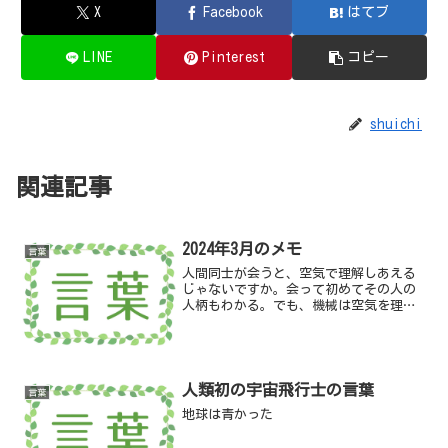
X
Facebook
はてブ
LINE
Pinterest
コピー
shuichi
関連記事
2024年3月のメモ
言葉
人間同士が会うと、空気で理解しあえる
じゃないですか。会って初めてその人の
人柄もわかる。でも、機械は空気を理解
できません。／戸田奈津子
人類初の宇宙飛行士の言葉
言葉
地球は青かった