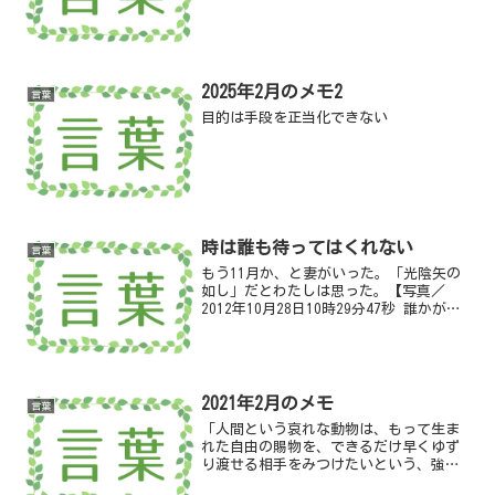
2025年2月のメモ2
言葉
目的は手段を正当化できない
時は誰も待ってはくれない
言葉
もう11月か、と妻がいった。「光陰矢の
如し」だとわたしは思った。【写真／
2012年10月28日10時29分47秒 誰かが砂
浜に突き刺した流木】
2021年2月のメモ
言葉
「人間という哀れな動物は、もって生ま
れた自由の賜物を、できるだけ早くゆず
り渡せる相手をみつけたいという、強い
願いだけしかもっていない」『カラマー