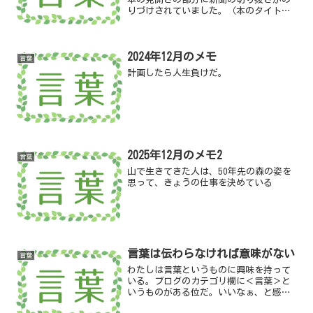
りづけされていました。（本のタイトル
が見えません！）これは朝日新聞で1979
年から2007年まで毎朝一面に掲載されて
いた大岡信さん選「折々のうた」です。
2024年12月のメモ
わたしも当時なん...
言葉
計画したら人生負けだ。
2025年12月のメモ2
言葉
山で生きてきた人は、50年先の森の姿を
思って、きょうの仕事を決めている
言葉は伝わらなければ意味がない
言葉
わたしは言葉というものに興味を持って
いる。ブログのカテゴリ欄に＜言葉＞と
いうものがある位だ。いいなぁ、と感じ
た言葉はメモしたり、すぐに自分で使っ