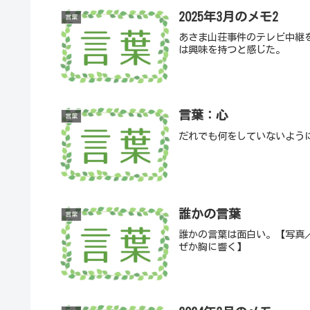
2025年3月のメモ2
言葉
あさま山荘事件のテレビ中継
は興味を持つと感じた。
言葉：心
言葉
だれでも何をしていないよう
誰かの言葉
言葉
誰かの言葉は面白い。【写真／
ぜか胸に響く】