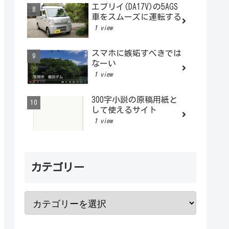
エブリイ(DA17V)の5AGS
車をスムーズに運転する
1 view
スマホに嫉妬すべきでは
なーい
1 view
300字小説の原稿用紙と
して使えるサイト
1 view
カテゴリー