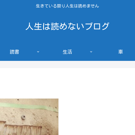
生きている限り人生は読めません
人生は読めないブログ
読書
生活
車