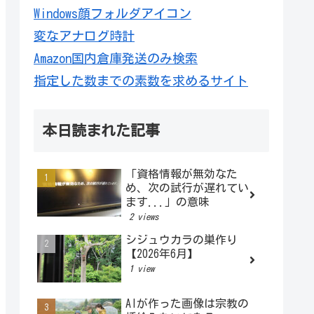
Windows顔フォルダアイコン
変なアナログ時計
Amazon国内倉庫発送のみ検索
指定した数までの素数を求めるサイト
本日読まれた記事
「資格情報が無効なた
め、次の試行が遅れてい
ます...」の意味
2 views
シジュウカラの巣作り
【2026年6月】
1 view
AIが作った画像は宗教の