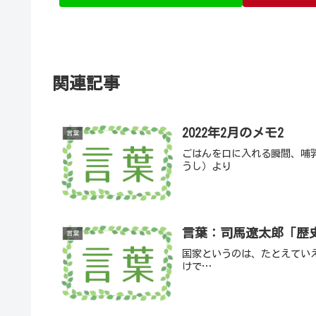
関連記事
2022年2月のメモ2
言葉
ごはんを口に入れる瞬間、哺
うし）より
言葉：司馬遼太郎「歴
言葉
国家というのは、たとえてい
けで…