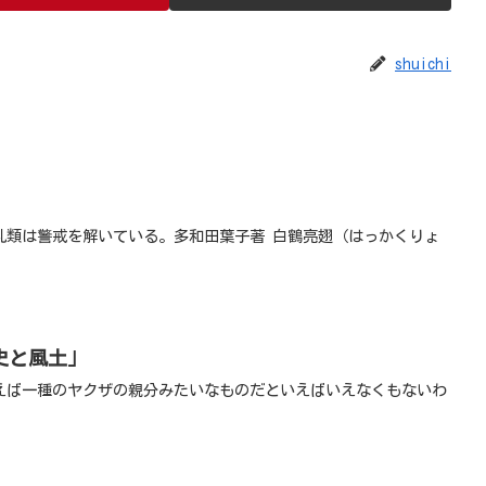
shuichi
乳類は警戒を解いている。多和田葉子著 白鶴亮翅（はっかくりょ
史と風土」
えば一種のヤクザの親分みたいなものだといえばいえなくもないわ