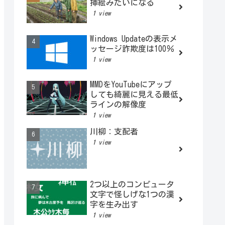
挿絵みたいになる
1 view
Windows Updateの表示メ
ッセージ詐欺度は100％
1 view
MMDをYouTubeにアップ
しても綺麗に見える最低
ラインの解像度
1 view
川柳：支配者
1 view
2つ以上のコンピュータ
文字で怪しげな1つの漢
字を生み出す
1 view