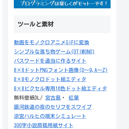
ツールと素材
動画をモノクロアニメGIFに変換
シンプルな落ち物ゲーム(OTIMONO)
パスワードを適当に作るサイト
8×8ドットPNGフォント画像(0～9,A～Z)
8×8モノクロドット絵エディタ
8×8ピクセル専用16色ドット絵エディタ
無料壁紙DL/
宮古島
・
紅葉
銀河鉄道の夜のセリフをスワイプ
涼宮ハルヒの端末シミュレート
300字小説原稿用紙サイト