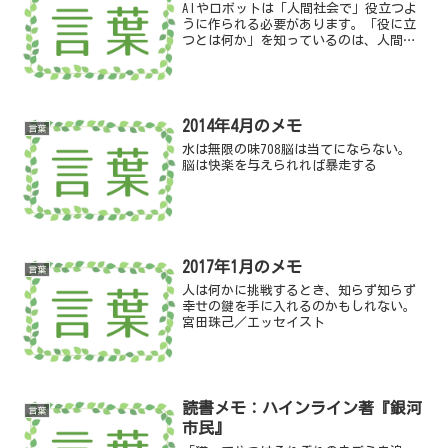
AIやロボットは「人間社会で」役立つよ
うに作られる必要があります。「役に立
つとは何か」を知っているのは、人間だ
けです。AI VS. 教科書が読めない子ども
たち／新井紀子（著） より
2014年4月のメモ
言葉
水は無限の味708脳は当てにならない。
脳は快楽を与えられれば暴走する
2017年1月のメモ
言葉
人は何かに挑戦するとき、知らず知らず
幸せの鍵を手に入れるのかもしれない。
宮田珠己／エッセイスト
読書メモ：ハインライン著『銀河
言葉
市民』