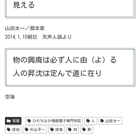
見える
山田太一／脚本家
2014.1.10朝日 天声人語より
物の興廃は必ず人に由（よ）る
人の昇沈は定んで道に在り
空海
言葉
ひたちなか情報電子専門学院
人
山田太一
技術
杉山平一
空海
詩
駅