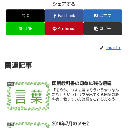
シェアする
X
Facebook
はてブ
LINE
Pinterest
コピー
shuichi
関連記事
国語教科書の印象に残る短編
言葉
「そうか、つまり君はそういうやつなん
だな」というセリフが出てくる国語の教
科書に載っていた短編をご存じだろう
か。「車輪の下」でも有名なヘルマン・
ヘッセの短編「少年の日の思い出」であ
る。このセリフは、物語の語り手である
主人公「わたし」が冷淡な友...
2019年7月のメモ2
言葉