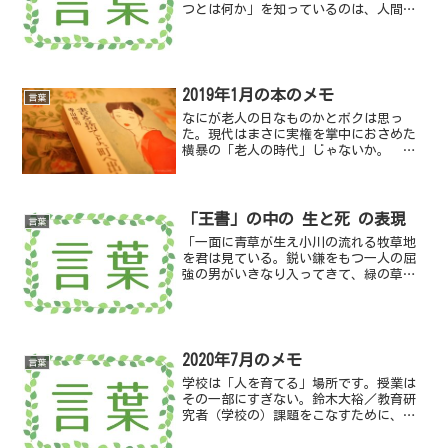
つとは何か」を知っているのは、人間だ
けです。AI VS. 教科書が読めない子ども
たち／新井紀子（著） より
2019年1月の本のメモ
言葉
なにが老人の日なものかとボクは思っ
た。現代はまさに実権を掌中におさめた
横暴の「老人の時代」じゃないか。 五
十五歳で会社を定年退職。あとはさびし
い孤独な老人！（お望みとあらば、養老
院じゃ受け入れてくれることになってい
る！）というのは、見せかけ...
「王書」の中の 生と死 の表現
言葉
「一面に青草が生え小川の流れる牧草地
を君は見ている。鋭い鎌をもつ一人の屈
強の男がいきなり入ってきて、緑の草も
枯れ草も刈りとり、君の願いを聞きいれ
ようとせぬ」
2020年7月のメモ
言葉
学校は「人を育てる」場所です。授業は
その一部にすぎない。鈴木大裕／教育研
究者（学校の）課題をこなすために、家
がつらい場所になっていはいけない。そ
れが「家庭の限界」でもあり、「家庭の