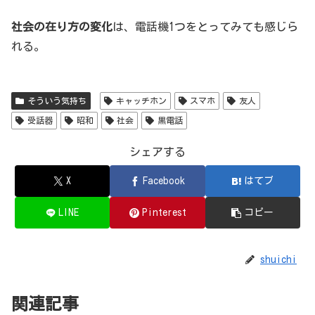
社会の在り方の変化
は、電話機1つをとってみても感じら
れる。
そういう気持ち
キャッチホン
スマホ
友人
受話器
昭和
社会
黒電話
シェアする
X
Facebook
はてブ
LINE
Pinterest
コピー
shuichi
関連記事