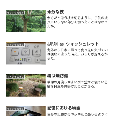
余分な枝
そういう気持ち
余分だと思う枝を切るように、子供の成
長にいらない部分を切ったことはなかっ
たか。
JAPAN as ウォッシュレット
そういう気持ち
海外から日本に帰って真っ先に気づくの
は便座に座った時だ。おしりが洗えるか
らだ。
猫は無防備
そういう気持ち
草原の見渡しやすい所で堂々と寝ている
猫を何度も見掛けたことがある。
記憶における物語
そういう気持ち
自分の記憶があやふやだと感じるように