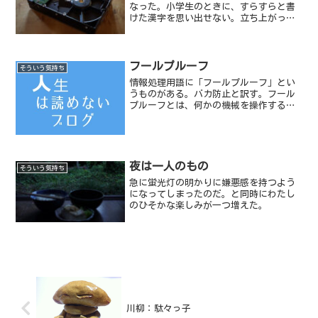
なった。小学生のときに、すらすらと書
けた漢字を思い出せない。立ち上がった
瞬間、今何をしようとしていたのか忘れ
る。
フールプルーフ
そういう気持ち
情報処理用語に「フールプルーフ」とい
うものがある。バカ防止と訳す。フール
プルーフとは、何かの機械を操作する人
に対して、誤った操作をしないように手
順などを配慮したり、誤って操作しても
危険が生じない仕組みにしておく考え方
の事だ。冬場に暖房で使う...
夜は一人のもの
そういう気持ち
急に蛍光灯の明かりに嫌悪感を持つよう
になってしまったのだ。と同時にわたし
のひそかな楽しみが一つ増えた。
川柳：駄々っ子