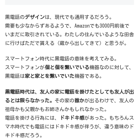
黒電話の
デザイン
は、現代でも通用するだろう。
需要も少なからずあるようで、Amazonでも3000円前後で
いまだに取引されている。わたしの住んでいるような田舎
に行けばただで貰える（蔵から出してきて）と思うが。
スマートフォン時代に黒電話の意味を考えてみる。
スマートフォンが
個と個を繋いでいる
機器なのに対して、
黒電話は
家と家とを繋いでいた
機器である。
黒電話時代は、友人の家に電話を掛けたとしても友人が出
るとは限らなかった。
その家の
誰か
が出るわけで、友人の
祖母かも父親かもお姉さんかもしれなかった。
電話を掛ける行為には、
ドキドキ感
があった。もちろんス
マホ時代でも電話にはドキドキ感が伴うが、違う意味のド
キドキ感だろう。