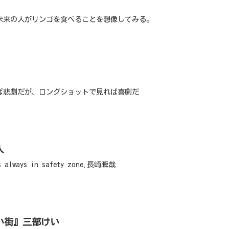
未来の人がリンゴを食べることを想像してみる。
ば悲劇だが、ロングショットで見れば喜劇だ
人
is always in safety zone.長崎瞬哉
い街』三部けい