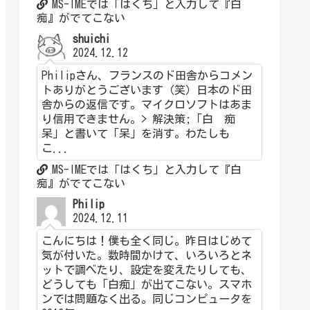
MS-IMEでは「はくち」と入力して『白
痴』がでてこない
shuichi
2024.12.12
Philipさん、フランスのド田舎からコメン
トありがとうございます（笑）日本のド田
舎からの返信です。マイクロソフトはあま
り信用できません。> 解決策;「白 痴
呆」と書いて「呆」を消す。わたしも
こ...
MS-IMEでは「はくち」と入力して『白
痴』がでてこない
Philip
2024.12.11
こんにちは！僕も全く同じ。昨日はじめて
気が付いた。数時間かけて、いろいろとネ
ットで調べたり、設定を変えたりしても、
どうしても「白痴」が出てこない。スマホ
ンでは問題なく出る。同じコンピュータを