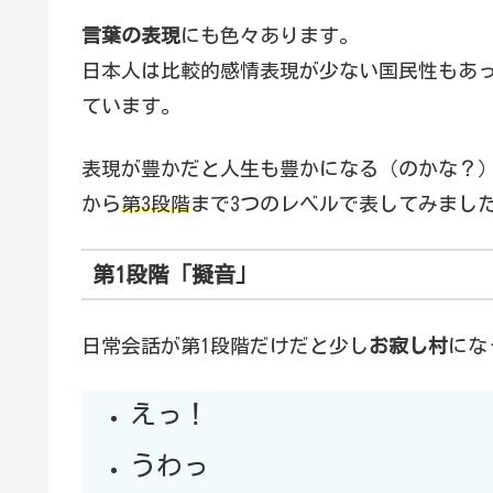
言葉の表現
にも色々あります。
日本人は比較的感情表現が少ない国民性もあ
ています。
表現が豊かだと人生も豊かになる（のかな？
から
第3段階
まで3つのレベルで表してみまし
第1段階「擬音」
日常会話が第1段階だけだと少し
お寂し村
にな
えっ！
うわっ