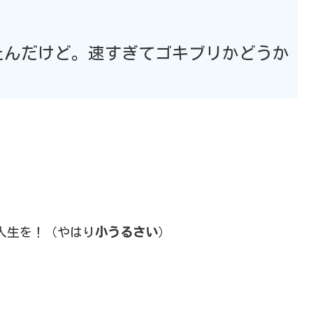
たんだけど。速すぎてゴキブリかどうか
人生を！（やはり
小うるさい
）