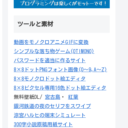
ツールと素材
動画をモノクロアニメGIFに変換
シンプルな落ち物ゲーム(OTIMONO)
パスワードを適当に作るサイト
8×8ドットPNGフォント画像(0～9,A～Z)
8×8モノクロドット絵エディタ
8×8ピクセル専用16色ドット絵エディタ
無料壁紙DL/
宮古島
・
紅葉
銀河鉄道の夜のセリフをスワイプ
涼宮ハルヒの端末シミュレート
300字小説原稿用紙サイト