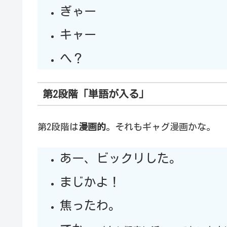
ぎゃー
キャー
へ？
第2段階「単語が入る」
第2段階は
漫画的
。それもギャグ漫画かな。
あー、ビックリした。
まじかよ！
焦ったわ。