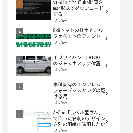
yt-dlpでYouTube動画を
mp4形式でダウンロード
する
3 views
8x8ドットの数字とアル
ファベットのフォント
3 views
エブリイバン（DA17V）
のジャッキアップ位置
3 views
車種固有のエンブレム：
フォードマスタングの駆
ける馬
3 views
A-One「ラベル屋さん」
で作った名刺のデザイン
を別の用紙に適用したい
2 views