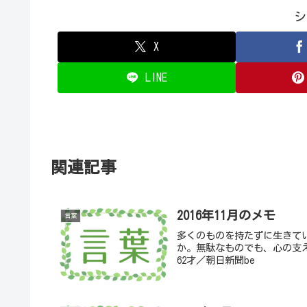
シ
X
LINE
関連記事
2016年11月のメモ
言葉
多くのものを持たずに生きて
か。無駄なものでも、心の支
62才／朝日新聞be