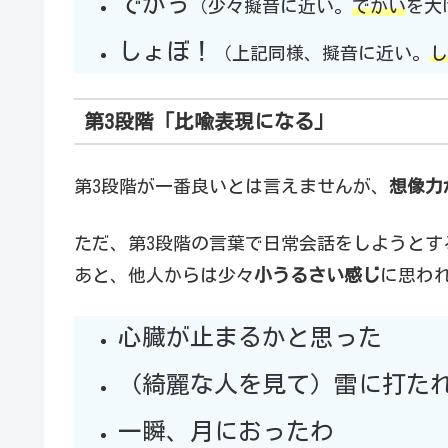
でかっ
（少々擬音に近い。
でかい
を大
しょぼ！
（上記同様、擬音に近い。
し
第3段階「比喩表現になる」
第3段階が一番良いとは言えませんが、
想像力
ただ、第3段階の言葉で日常会話をしようとす
あと、他人からは少々
小うるさい感じ
に思わ
心臓が止まるかと思った
（綺麗な人を見て）雷に打た
一瞬、月におったわ