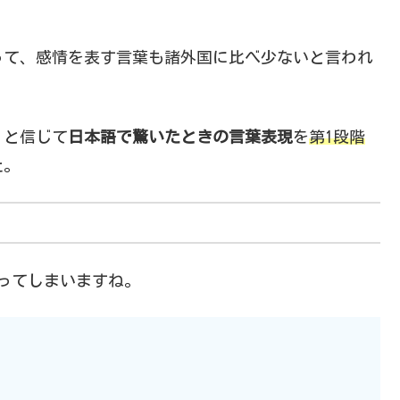
って、感情を表す言葉も諸外国に比べ少ないと言われ
）と信じて
日本語で
驚いたときの言葉表現
を
第1段階
た。
ってしまいますね。