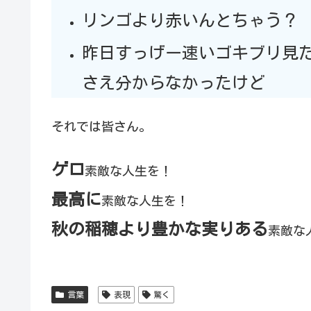
リンゴより赤いんとちゃう？
昨日すっげー速いゴキブリ見
さえ分からなかったけど
それでは皆さん。
ゲロ
素敵な人生を！
最高に
素敵な人生を！
秋の稲穂より豊かな実りある
素敵な
言葉
表現
驚く