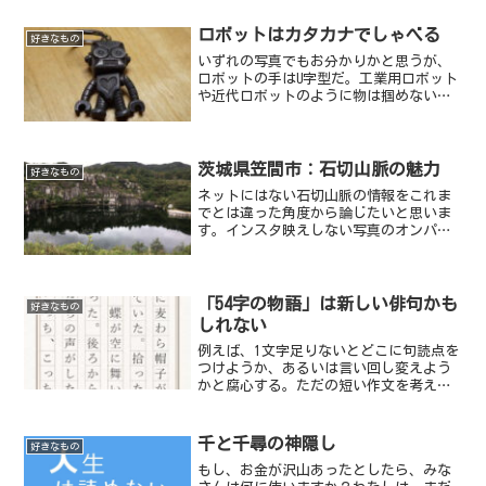
ロボットはカタカナでしゃべる
好きなもの
いずれの写真でもお分かりかと思うが、
ロボットの手はU字型だ。工業用ロボット
や近代ロボットのように物は掴めないだ
ろう。しかし、わたしの中でのロボット
はあくまでこの実用性の無いタイプだ。
茨城県笠間市：石切山脈の魅力
好きなもの
ネットにはない石切山脈の情報をこれま
でとは違った角度から論じたいと思いま
す。インスタ映えしない写真のオンパレ
ードとなりますが、わたしはこの場所が
大好きです。
「54字の物語」は新しい俳句かも
好きなもの
しれない
例えば、1文字足りないとどこに句読点を
つけようか、あるいは言い回し変えよう
かと腐心する。ただの短い作文を考えて
いるだけなのだが、制約がある分、どこ
かパズルみたいで、時間があっと言う間
に過ぎる。
千と千尋の神隠し
好きなもの
もし、お金が沢山あったとしたら、みな