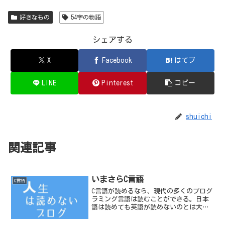
好きなもの
54字の物語
シェアする
X
Facebook
はてブ
LINE
Pinterest
コピー
shuichi
関連記事
いまさらC言語
C言語
C言語が読めるなら、現代の多くのプログ
ラミング言語は読むことができる。日本
語は読めても英語が読めないのとは大違
いだ。