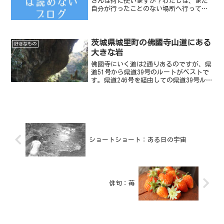
さんは何に使いますか？わたしは、まだ
自分が行ったことのない場所へ行ってみ
たいと思います。さて、話は変わります
が、宮崎駿監督の映画「千と千尋の神隠
し」のモデルになった場所が日本にある
というのを、みなさんはご...
茨城県城里町の佛國寺山道にある
好きなもの
大きな岩
佛國寺にいく道は2通りあるのですが、県
道51号から県道39号のルートがベストで
す。県道246号を経由しての県道39号ルー
トは道が狭く対向車がきたらアウトとい
う道です。止めた方がいいでしょう。
ショートショート：ある日の宇宙
俳句：苺