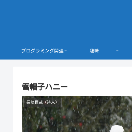
プログラミング関連
趣味
雪帽子ハニー
長崎瞬哉（詩人）