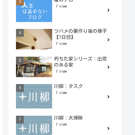
1 view
ツバメの巣作り後の様子
【1日目】
1 view
朽ちた家シリーズ：出窓
のある家
1 view
川柳：タスク
1 view
川柳：大掃除
1 view