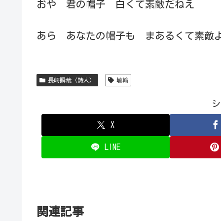
おや 君の帽子 白くて素敵だねえ
あら あなたの帽子も まあるくて素敵
長崎瞬哉（詩人）
埴輪
シ
X
LINE
関連記事