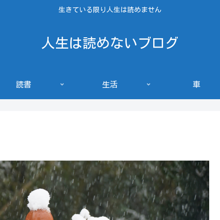
生きている限り人生は読めません
人生は読めないブログ
読書
生活
車