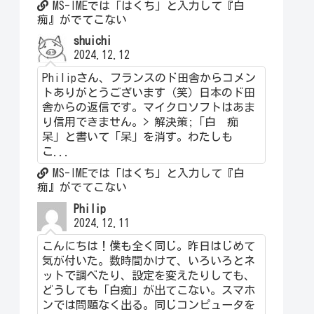
MS-IMEでは「はくち」と入力して『白
痴』がでてこない
shuichi
2024.12.12
Philipさん、フランスのド田舎からコメン
トありがとうございます（笑）日本のド田
舎からの返信です。マイクロソフトはあま
り信用できません。> 解決策;「白 痴
呆」と書いて「呆」を消す。わたしも
こ...
MS-IMEでは「はくち」と入力して『白
痴』がでてこない
Philip
2024.12.11
こんにちは！僕も全く同じ。昨日はじめて
気が付いた。数時間かけて、いろいろとネ
ットで調べたり、設定を変えたりしても、
どうしても「白痴」が出てこない。スマホ
ンでは問題なく出る。同じコンピュータを