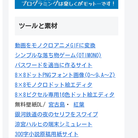
ツールと素材
動画をモノクロアニメGIFに変換
シンプルな落ち物ゲーム(OTIMONO)
パスワードを適当に作るサイト
8×8ドットPNGフォント画像(0～9,A～Z)
8×8モノクロドット絵エディタ
8×8ピクセル専用16色ドット絵エディタ
無料壁紙DL/
宮古島
・
紅葉
銀河鉄道の夜のセリフをスワイプ
涼宮ハルヒの端末シミュレート
300字小説原稿用紙サイト