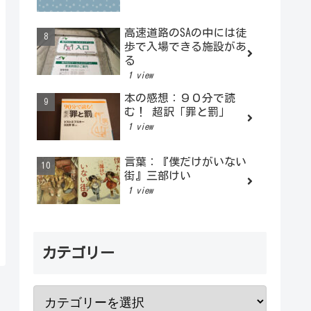
高速道路のSAの中には徒
歩で入場できる施設があ
る
1 view
本の感想：９０分で読
む！ 超訳「罪と罰」
1 view
言葉：『僕だけがいない
街』三部けい
1 view
カテゴリー