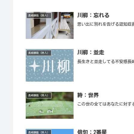
川柳：忘れる
長崎瞬哉（詩人）
思い出に別れを告げる認知症
川柳：並走
長崎瞬哉（詩人）
長生きと並走してる不安感長
詩：世界
長崎瞬哉（詩人）
この世の全てはあなたに対す
俳句：2番星
長崎瞬哉（詩人）