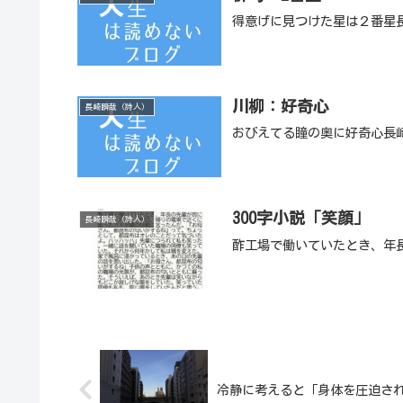
得意げに見つけた星は２番星
川柳：好奇心
長崎瞬哉（詩人）
おびえてる瞳の奥に好奇心長
300字小説「笑顔」
長崎瞬哉（詩人）
酢工場で働いていたとき、年
冷静に考えると「身体を圧迫さ