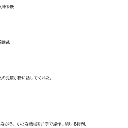
長崎瞬哉
崎瞬哉
長の先輩が皆に話してくれた。
れながら、小さな機械を片手で操作し続ける拷問」