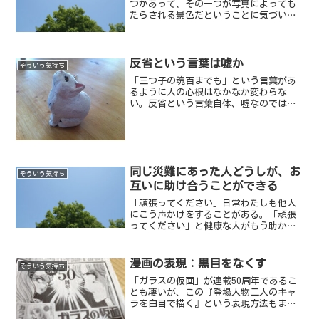
つかあって、その一つが写真によっても
たらされる景色だということに気づい
た。【写真／2013年12月14日 ビルに映
った青空】
反省という言葉は嘘か
そういう気持ち
「三つ子の魂百までも」という言葉があ
るように人の心根はなかなか変わらな
い。反省という言葉自体、嘘なのではな
いかと思えてくる。人類の歴史の中で戦
争がなくなった試しがない、という事実
がそれを証明している。自分はこれまで
反省をしたことがあるか？と...
同じ災難にあった人どうしが、お
そういう気持ち
互いに助け合うことができる
「頑張ってください」日常わたしも他人
にこう声かけをすることがある。「頑張
ってください」と健康な人がもう助かる
見込みのない病気の人にかけることは、
出来ないはずだ。
漫画の表現：黒目をなくす
そういう気持ち
「ガラスの仮面」が連載50周年であるこ
とも凄いが、この『登場人物二人のキャ
ラを白目で描く』という表現方法もまた
凄い。