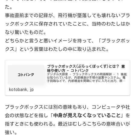
た。
事故直前までの記録が、飛行機が墜落しても壊れないブラ
ックボックスに保存されていたことに、当時のわたしはか
なり驚いたものだ。
どちらかと言うと悪いイメージを持って、「ブラックボッ
クス」という言葉はわたしの中に取り込まれた。
ブラックボックス(ぶらっくぼっくす)とは？ 意
味や使い方 - コトバンク
デジタル大辞泉 - ブラックボックスの用語解説 - １ 機能
は知られているが、内部構造が不明の装置やシステム。電
子回路などで、内部構造を問題にせずに入力と出力、原因
と結果だけを扱う場合の、その過程や回路・装置。⇔ホワ
イトボックス。２ 転じて...
kotobank.jp
ブラックボックスには別の意味もあり、コンピュータや社
会の状態などを指し「
中身が見えなくなっていること
」を
指すときにも使われる。最近はむしろこちらの意味合いが
強い。