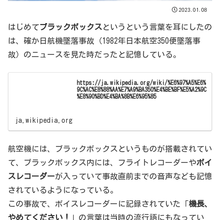
2023.01.08
はじめて
ブラックボックス
というという言葉を耳にしたの
は、確か日航機墜落事故（1982年日本航空350便墜落事
故）のニュースを見た時だったと記憶している。
https://ja.wikipedia.org/wiki/%E6%97%A5%E6%
9C%AC%E8%88%AA%E7%A9%BA350%E4%BE%BF%E5%A2%9C
%E8%90%BD%E4%BA%8B%E6%95%85
ja.wikipedia.org
航空機には、ブラックボックスというものが搭載されてい
て、ブラックボックス内には、フライトレコーダーや
ボイ
スレコーダー
が入っていて事故直前までの音声なども記憶
されているようになっている。
この事故で、ボイスレコーダーに記録されていた「
機長、
やめてください！
」の言葉は当時の流行語にもなってい