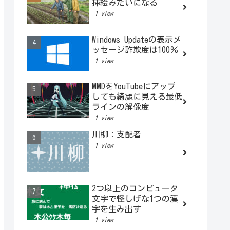
挿絵みたいになる
1 view
Windows Updateの表示メ
ッセージ詐欺度は100％
1 view
MMDをYouTubeにアップ
しても綺麗に見える最低
ラインの解像度
1 view
川柳：支配者
1 view
2つ以上のコンピュータ
文字で怪しげな1つの漢
字を生み出す
1 view