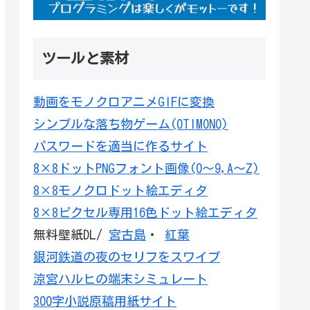
ツールと素材
動画をモノクロアニメGIFに変換
シンプルな落ち物ゲーム(OTIMONO)
パスワードを適当に作るサイト
8×8ドットPNGフォント画像(0～9,A～Z)
8×8モノクロドット絵エディタ
8×8ピクセル専用16色ドット絵エディタ
無料壁紙DL/
宮古島
・
紅葉
銀河鉄道の夜のセリフをスワイプ
涼宮ハルヒの端末シミュレート
300字小説原稿用紙サイト