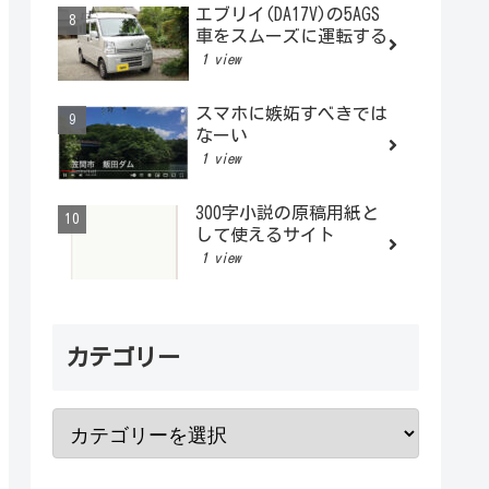
エブリイ(DA17V)の5AGS
車をスムーズに運転する
1 view
スマホに嫉妬すべきでは
なーい
1 view
300字小説の原稿用紙と
して使えるサイト
1 view
カテゴリー