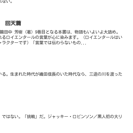
れない。
9 回天篇
篇田中 芳樹（著）9巻目となる本書は、物語もいよいよ大詰め。
れるロイエンタールの言葉が心に染みます。（ロイエンタールはい
ラクターです）「言葉では伝わらないもの...
ている。生まれた時代が織田信長のいた時代なら、三途の川を渡った
」ではない。「挑戦」だ。ジャッキー・ロビンソン／黒人初の大リ