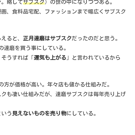
ン。略して
サブスク
）の世の中になりつつある。
漫画、食料品宅配、ファッションまで幅広くサブスク
らえると、
正月達磨はサブスク
だったのだと思う。
の達磨を買う事にしている。
、そうすれば「
運気も上がる
」と言われているから
磨の方が価格が高い。年々店も儲かる仕組みだ。
スクも凄い仕組みだが、達磨サブスクは毎年売り上げ
という
見えないものを売り物
にしている。