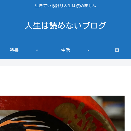
生きている限り人生は読めません
人生は読めないブログ
読書
生活
車