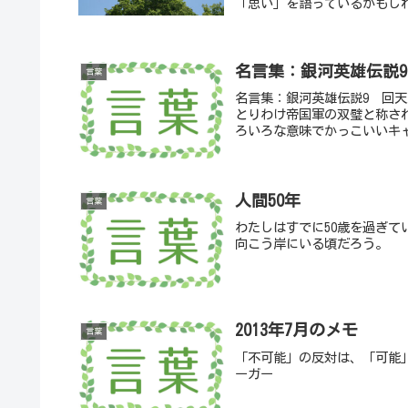
「思い」を語っているかもし
名言集：銀河英雄伝説
言葉
名言集：銀河英雄伝説9 回天
とりわけ帝国軍の双璧と称さ
ろいろな意味でかっこいいキャ
人間50年
言葉
わたしはすでに50歳を過ぎ
向こう岸にいる頃だろう。
2013年7月のメモ
言葉
「不可能」の反対は、「可能
ーガー