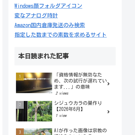
Windows顔フォルダアイコン
変なアナログ時計
Amazon国内倉庫発送のみ検索
指定した数までの素数を求めるサイト
本日読まれた記事
「資格情報が無効なた
め、次の試行が遅れてい
ます...」の意味
2 views
シジュウカラの巣作り
【2026年6月】
1 view
AIが作った画像は宗教の