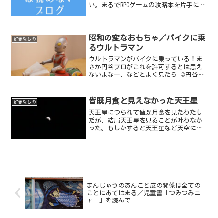
い。まるでRPGゲームの攻略本を片手に
PRGゲームをするようなものだ。発見がな
い。
昭和の変なおもちゃ／バイクに乗
好きなもの
るウルトラマン
ウルトラマンがバイクに乗っている！ま
さか円谷プロがこれを許可するとは思え
ないよなー、などとよく見たら ©円谷プ
ロ の刻印が！
皆既月食と見えなかった天王星
好きなもの
天王星につられて皆既月食を見たわたし
だが、結局天王星を見ることが叶わなか
った。もしかすると天王星など天空には
無かったのではないかと勘繰っている。
まんじゅうのあんこと皮の関係は全ての
ことにあてはまる／児童書「つみつみニ
ャー」を読んで