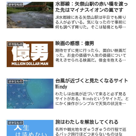
水郡線：矢祭山駅の赤い橋を渡っ
好きなもの
た先はマイナスイオンの嵐です
JR水郡線にある矢祭山駅は平日でも降り
る人が必ずいる。気になったので事前に
何も調べず降りた。そこは秘境とも呼べ
る景色とマイナスイオンの嵐だった。
映画の感想：億男
好きなもの
期待せずに見に行ったら、面白い映画だ
った。お金の価値や人生の価値について
考えさせられる映画だ。借金を抱える佐
藤健演じる主人公の一男（かずお）が、
福引で手にした宝くじで3億円を手にす
る。突然の大金を手にし不安を抱えた一
男は、大学時代の親友で現...
台風が近づくと見たくなるサイト
好きなもの
Windy
わたしは台風が近づいて来ると必ず見る
サイトがある。Windyというサイトだ。と
にかく操作がシンプルで天気の状況を美
しく表示してくれる。デフォルトの画面
では、大気の流れ（＝風）がアニメーシ
ョンで表示される。（これが一番好き）
旅はわたしを解放してくれる
基本的にはGoog...
好きなもの
名所や観光地をぎゅうぎゅうの行程で巡
るパック旅行ほどつまらないものはな