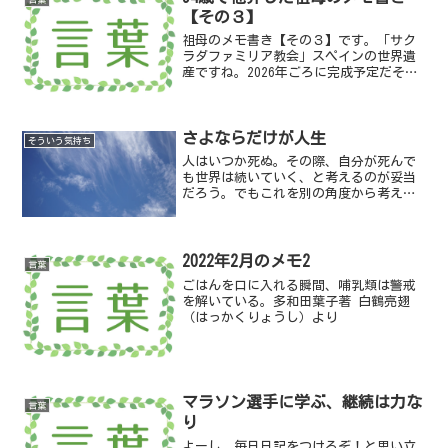
【その３】
祖母のメモ書き【その３】です。「サク
ラダファミリア教会」スペインの世界遺
産ですね。2026年ごろに完成予定だそう
です。これはわたしも見てみたい。
さよならだけが人生
そういう気持ち
人はいつか死ぬ。その際、自分が死んで
も世界は続いていく、と考えるのが妥当
だろう。でもこれを別の角度から考え
て、自分だけが残って世界の方が消えて
しまうとしたらどうだろう。まあ、どち
らにしても目の前の景色や人たちと自分
自身が別れていくには相違な...
2022年2月のメモ2
言葉
ごはんを口に入れる瞬間、哺乳類は警戒
を解いている。多和田葉子著 白鶴亮翅
（はっかくりょうし）より
マラソン選手に学ぶ、継続は力な
言葉
り
よーし、毎日日記をつけるぞ！と思い立