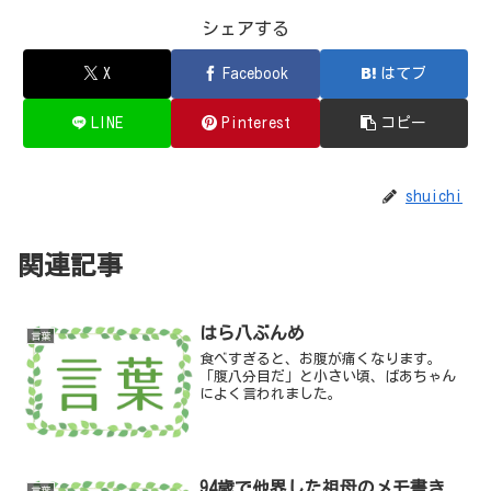
シェアする
X
Facebook
はてブ
LINE
Pinterest
コピー
shuichi
関連記事
はら八ぶんめ
言葉
食べすぎると、お腹が痛くなります。
「腹八分目だ」と小さい頃、ばあちゃん
によく言われました。
94歳で他界した祖母のメモ書き
言葉