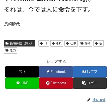
それは、今では人に命令を下す。
長崎瞬哉
長崎瞬哉（詩人）
IT
それ
仕事
命令
心
能力
シェアする
X
Facebook
はてブ
LINE
Pinterest
コピー
shuichi