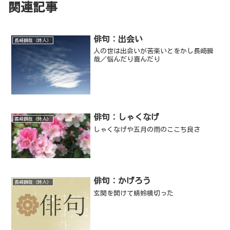
関連記事
俳句：出会い
長崎瞬哉（詩人）
人の世は出会いが苦楽いとをかし長崎瞬
哉／悩んだり喜んだり
俳句：しゃくなげ
長崎瞬哉（詩人）
しゃくなげや五月の雨のここち良さ
俳句：かげろう
長崎瞬哉（詩人）
玄関を開けて蜻蛉横切った