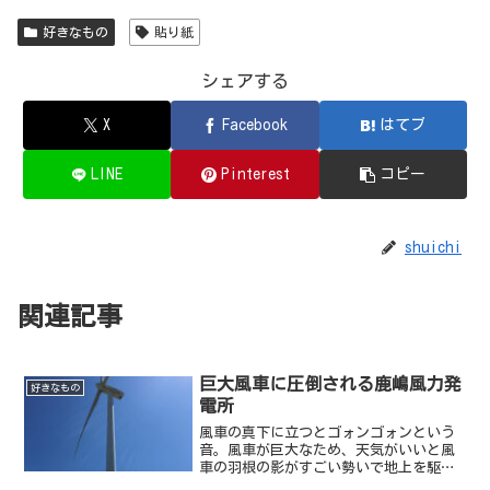
好きなもの
貼り紙
シェアする
X
Facebook
はてブ
LINE
Pinterest
コピー
shuichi
関連記事
巨大風車に圧倒される鹿嶋風力発
好きなもの
電所
風車の真下に立つとゴォンゴォンという
音。風車が巨大なため、天気がいいと風
車の羽根の影がすごい勢いで地上を駆け
ていき圧倒される。