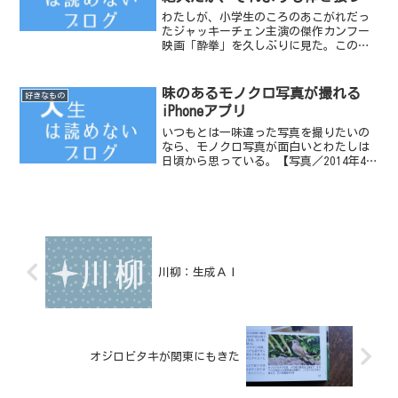
表現しているジャッキーチェンが
わたしが、小学生のころのあこがれだっ
凄いのだと思う件
たジャッキーチェン主演の傑作カンフー
映画「酔拳」を久しぶりに見た。この映
画の日本語吹き替え版をテレビで見た翌
日、小学校にいくと友達がみんなこの酔
拳のまねをして、急性カンフー使いとな
味のあるモノクロ写真が撮れる
好きなもの
っていた。
iPhoneアプリ
いつもとは一味違った写真を撮りたいの
なら、モノクロ写真が面白いとわたしは
日頃から思っている。【写真／2014年4月
20日 勉強中 - ちょっと恐い】iPhone用
のアプリで「OldCamera」（現在は提供さ
れていません）というものがある。
川柳：生成ＡＩ
オジロビタキが関東にもきた