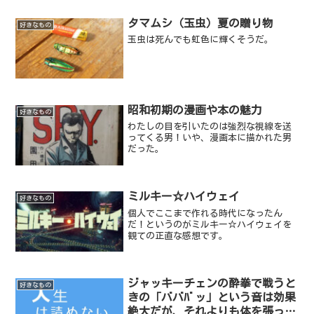
タマムシ（玉虫）夏の贈り物
好きなもの
玉虫は死んでも虹色に輝くそうだ。
昭和初期の漫画や本の魅力
好きなもの
わたしの目を引いたのは強烈な視線を送
ってくる男！いや、漫画本に描かれた男
だった。
ミルキー☆ハイウェイ
好きなもの
個人でここまで作れる時代になったん
だ！というのがミルキー☆ハイウェイを
観ての正直な感想です。
ジャッキーチェンの酔拳で戦うと
好きなもの
きの「ババﾊﾞッ」という音は効果
絶大だが、それよりも体を張って