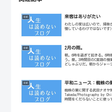
来客はありがたい
日記
わたしの家は広いので、掃除
慢しているわけではないです
2月の雨。
日記
朝。6時を過ぎて起きる。6
う。昼。3時間目のC言語の授
どしゃぶりだ。朝からジャージ
平和ニュース：蜘蛛の
日記
蜘蛛の巣に関する武田ナオヤ博士
Takeda/Photography
時間をくだらないことに使っ