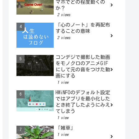
マホでどの程度動くの
か？
2 views
「心のノート」を再配布
することの意味
2 views
コンデジで撮影した動画
をモノクロのアニメGIF
にして元の音をつけた動
画にする
1 view
HWiNFOのデフォルト設定
ではアプリを最小化した
とき終了したようにみえ
てしまう
1 view
「雑草」
1 view