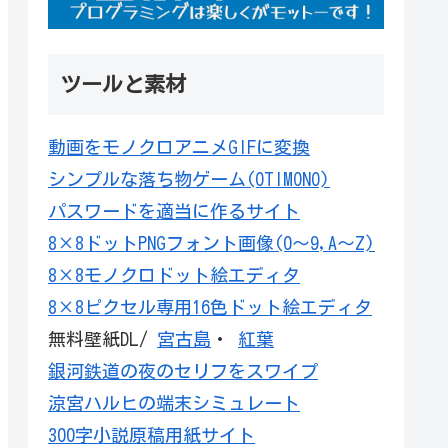
ツールと素材
動画をモノクロアニメGIFに変換
シンプルな落ち物ゲーム(OTIMONO)
パスワードを適当に作るサイト
8×8ドットPNGフォント画像(0～9,A～Z)
8×8モノクロドット絵エディタ
8×8ピクセル専用16色ドット絵エディタ
無料壁紙DL/
宮古島
・
紅葉
銀河鉄道の夜のセリフをスワイプ
涼宮ハルヒの端末シミュレート
300字小説原稿用紙サイト