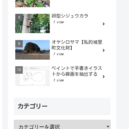
卵型シジュウカラ
1 view
オヤシロサマ【私的城里
町文化財】
1 view
ペイントで手書きイラス
トから線画を抽出する
1 view
カテゴリー