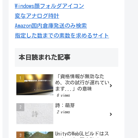
Windows顔フォルダアイコン
変なアナログ時計
Amazon国内倉庫発送のみ検索
指定した数までの素数を求めるサイト
本日読まれた記事
「資格情報が無効なた
め、次の試行が遅れてい
ます...」の意味
6 views
詩：萌芽
2 views
UnityのWebGLビルドはス