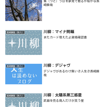
集（つど）う日を夢見て散るか桜かな長
崎瞬哉
川柳：マイナ問題
長崎瞬哉（詩人）
またカード増えたよ資格確認書
川柳：デジャヴ
長崎瞬哉（詩人）
デジャヴがあるわけ無いさ人生さ長崎瞬
哉
川柳：太陽系第三惑星
長崎瞬哉（詩人）
武器を売る商人だけが笑う星