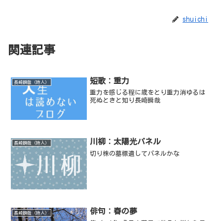
shuichi
関連記事
短歌：重力
長崎瞬哉（詩人）
重力を感じる程に歳をとり重力消ゆるは
死ぬときと知り長崎瞬哉
川柳：太陽光パネル
長崎瞬哉（詩人）
切り株の墓標遺してパネルかな
俳句：春の夢
長崎瞬哉（詩人）