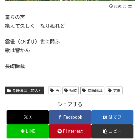
2020.03.22
童らの声
絶えて久しく なりぬれど
雲雀（ひばり）世に問ふ
歌は響かん
長崎瞬哉
長崎瞬哉（詩人）
声
短歌
長崎瞬哉
雲雀
シェアする
X
Facebook
はてブ
LINE
Pinterest
コピー