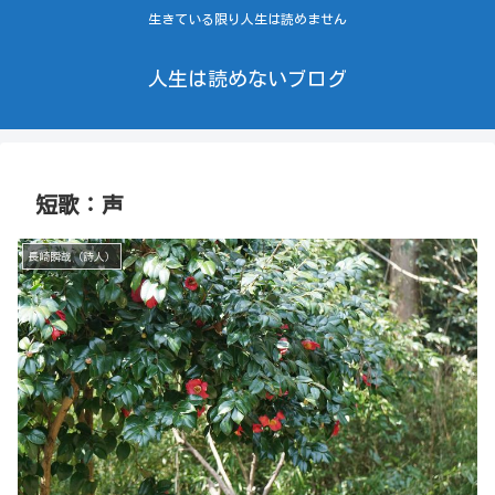
生きている限り人生は読めません
人生は読めないブログ
短歌：声
長崎瞬哉（詩人）