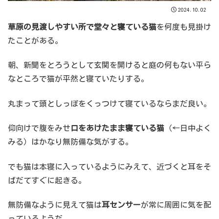
2024.10.02
草原の見渡しやすい所で堂々と寝ている猫
を何度も見掛け
たことがある。
朝、新聞をとろうとして玄関を開けると庭の何もない平ら
なところで猫が平然と寝ていたりする。
丸まって頭としっぽをくっつけて寝ているならまだ良い。
仰向けで腹をみせ
口をあけたまま寝ている猫
（←日中よく
みる）はかなり無防備な気がする。
でも猫は本寝に入っているようにみえて、近づくと耳をそ
ばだてすぐに起きる。
無防備なように見えて猫は
耳センサー
が常に周囲に気を配
っているようだ。