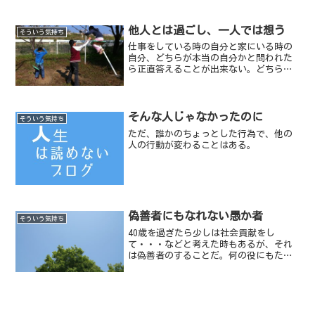
だ。
他人とは過ごし、一人では想う
そういう気持ち
仕事をしている時の自分と家にいる時の
自分、どちらが本当の自分かと問われた
ら正直答えることが出来ない。どちらも
嘘っぽいし、違うような気がするから
だ。ハロウィンで仮装している人たちや
Twitterのアカウントを沢山持って色んな
自分を演じている人...
そんな人じゃなかったのに
そういう気持ち
ただ、誰かのちょっとした行為で、他の
人の行動が変わることはある。
偽善者にもなれない愚か者
そういう気持ち
40歳を過ぎたら少しは社会貢献をし
て・・・などと考えた時もあるが、それ
は偽善者のすることだ。何の役にもたた
ないことを一生懸命というか、夢中にな
ってしているわたしは社会貢献などでき
ないと感じる。「きゃっ」というだけ す
いません