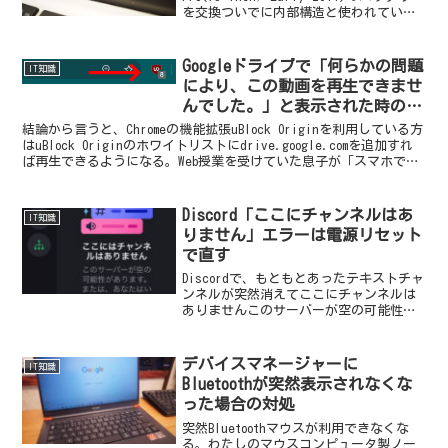
を交換ついでに内部構造と使われている
ネジの種類を紹介。MacBookは裏返してプ
ラスドライバー（小）で簡単に裏ぶたが
外れます。ネジは...
Googleドライブで「何らかの問題
IT知識
により、この動画を再生できませ
んでした。」と表示された時の対
処法
結論から言うと、Chromeの機能拡張uBlock Originを利用している方
はuBlock Originのホワイトリストにdrive.google.comを追加すれ
ば再生できるようになる。Web授業を受けていた息子が「スマホでは
Goog...
Discord「ここにチャンネルはあ
IT知識
りません」エラーは電源リセット
で直す
Discordで、もともとあったテキストチャ
ンネルが突然消えてここにチャンネルは
ありませんこのサーバーが空の可能性が
あります。またはあなたはいかなるチャ
ンネルへのアクセスも持っていません。
デバイスマネージャーに
IT知識
Bluetoothが突然表示されなくな
った場合の対処
突然Bluetoothマウスが利用できなくな
る。わたしのマウスコンピュータ製ノー