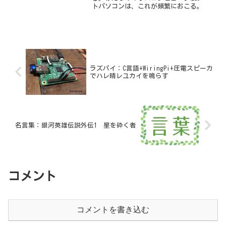
トパソコンは、これが頻繁におこる。
ラズパイ：C言語+WiringPi+圧電スピーカ
でハレ晴レユカイを鳴らす
名言集：銀河英雄伝説外伝1 星を砕く者
コメント
コメントを書き込む