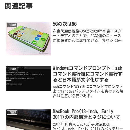
関連記事
5Gの次は6G
IT知識
次世代通信規格の5Gが2020年の春にスタ
ート予定とのことで、5G関連のニュース
が現在さかんに流れている。ちなみに5G
を正式には「ファイブ・ジェネレーショ
ン」と読むらしい。わたしは最初に見た
時、5GのGが補助単位の「ギガ」かと勘違
いしていた...
Windowsコマンドプロンプト：ssh
IT知識
コマンド実行後にコマンド実行す
ると日本語が文字化けする
sshコマンド実行後にコマンドプロンプト
上でWindowsバッチファイルを実行する場
合は注意が必要である。
MacBook Pro(13-inch, Early
IT知識
2011)の内部構造とネジについて
2011年に購入したAppleのMacBook
Pro(13-inch, Early 2011)のバッテリー