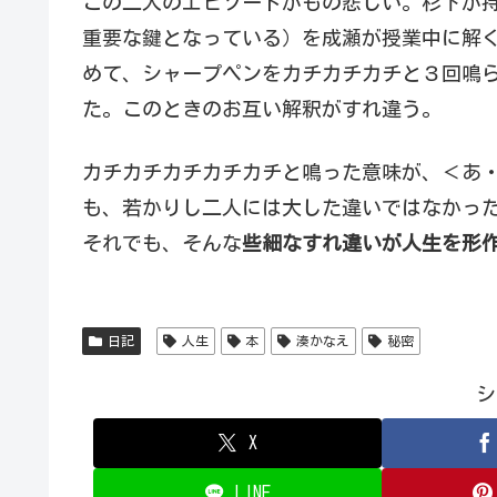
この二人のエピソードがもの悲しい。杉下が
重要な鍵となっている）を成瀬が授業中に解
めて、シャープペンをカチカチカチと３回鳴
た。このときのお互い解釈がすれ違う。
カチカチカチカチカチと鳴った意味が、＜あ
も、若かりし二人には大した違いではなかっ
それでも、そんな
些細なすれ違いが人生を形
日記
人生
本
湊かなえ
秘密
シ
X
LINE