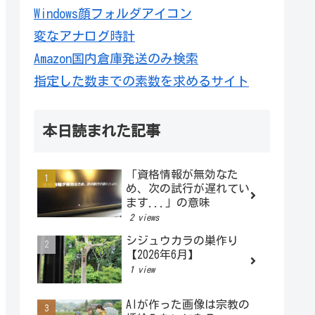
Windows顔フォルダアイコン
変なアナログ時計
Amazon国内倉庫発送のみ検索
指定した数までの素数を求めるサイト
本日読まれた記事
「資格情報が無効なた
め、次の試行が遅れてい
ます...」の意味
2 views
シジュウカラの巣作り
【2026年6月】
1 view
AIが作った画像は宗教の