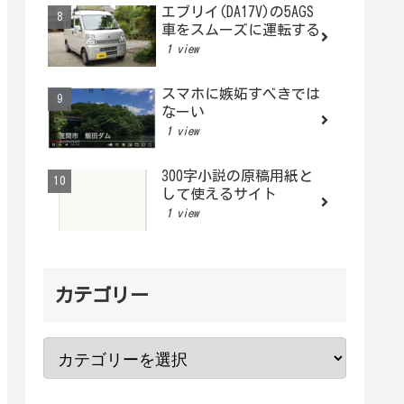
エブリイ(DA17V)の5AGS
車をスムーズに運転する
1 view
スマホに嫉妬すべきでは
なーい
1 view
300字小説の原稿用紙と
して使えるサイト
1 view
カテゴリー