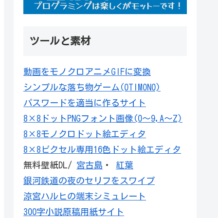
ツールと素材
動画をモノクロアニメGIFに変換
シンプルな落ち物ゲーム(OTIMONO)
パスワードを適当に作るサイト
8×8ドットPNGフォント画像(0～9,A～Z)
8×8モノクロドット絵エディタ
8×8ピクセル専用16色ドット絵エディタ
無料壁紙DL/
宮古島
・
紅葉
銀河鉄道の夜のセリフをスワイプ
涼宮ハルヒの端末シミュレート
300字小説原稿用紙サイト