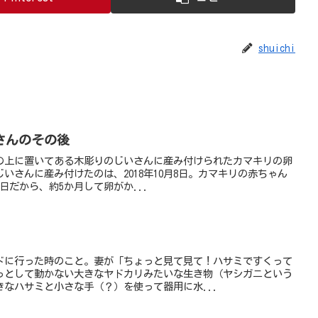
shuichi
さんのその後
の上に置いてある木彫りのじいさんに産み付けられたカマキリの卵
いさんに産み付けたのは、2018年10月8日。カマキリの赤ちゃん
7日だから、約5か月して卵がか...
ドに行った時のこと。妻が「ちょっと見て見て！ハサミですくって
っとして動かない大きなヤドカリみたいな生き物（ヤシガニという
なハサミと小さな手（？）を使って器用に水...