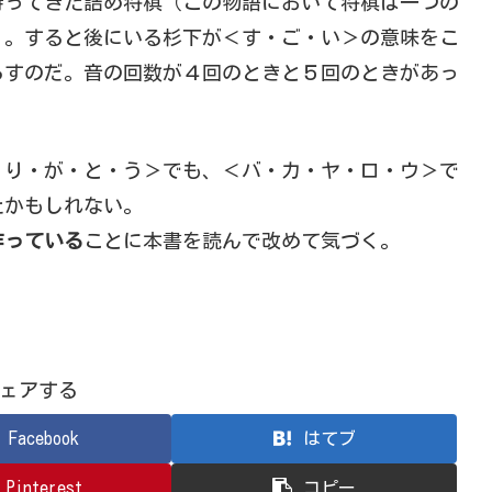
持ってきた詰め将棋（この物語において将棋は一つの
く。すると後にいる杉下が＜す・ご・い＞の意味をこ
らすのだ。音の回数が４回のときと５回のときがあっ
・り・が・と・う＞でも、＜バ・カ・ヤ・ロ・ウ＞で
たかもしれない。
作っている
ことに本書を読んで改めて気づく。
ェアする
Facebook
はてブ
Pinterest
コピー