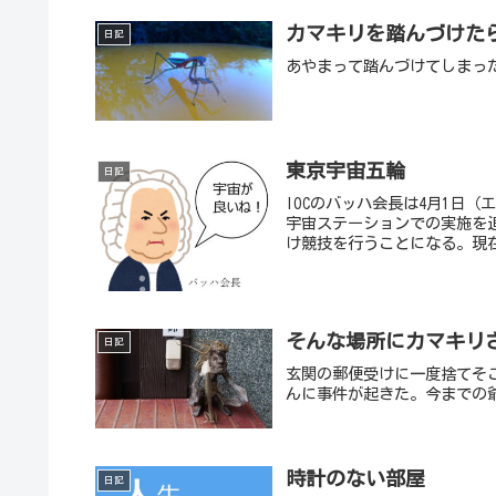
カマキリを踏んづけた
日記
あやまって踏んづけてしまっ
東京宇宙五輪
日記
IOCのバッハ会長は4月1日
宇宙ステーションでの実施を
け競技を行うことになる。現在
そんな場所にカマキリ
日記
玄関の郵便受けに一度捨てそ
んに事件が起きた。今までの
時計のない部屋
日記