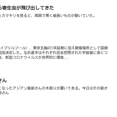
ら寄生虫が飛び出してきた
たカマキリを見ると、周囲で黒く細長いものが動いていた。
（エイプリルフール）、東京五輪の1年延期に加え開催場所として国際
追加決定した。なお選手はそれぞれ完全密閉された宇宙服に身につ
、新型コロナウイルスが世界的に爆発...
さん
こなったアジアン風爺さんの木彫りが置いてある。今日はその爺さ
爺さん