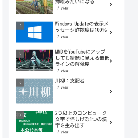
挿絵みたいになる
1 view
Windows Updateの表示メ
ッセージ詐欺度は100％
1 view
MMDをYouTubeにアップ
しても綺麗に見える最低
ラインの解像度
1 view
川柳：支配者
1 view
2つ以上のコンピュータ
文字で怪しげな1つの漢
字を生み出す
1 view