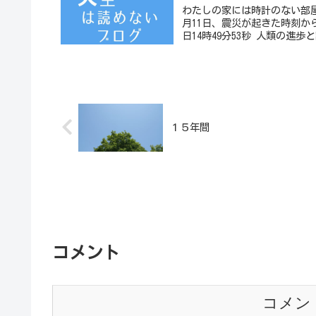
わたしの家には時計のない部屋
月11日、震災が起きた時刻か
日14時49分53秒 人類の進歩
１５年間
コメント
コメン