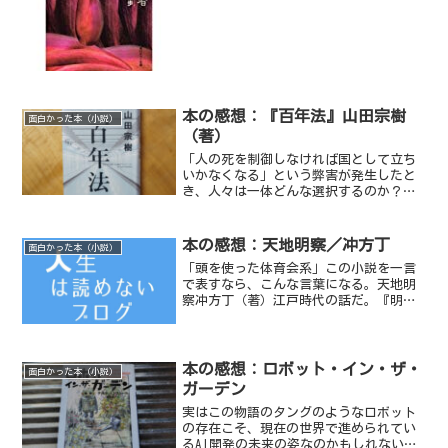
本の感想：『百年法』山田宗樹
面白かった本（小説）
（著）
「人の死を制御しなければ国として立ち
いかなくなる」という弊害が発生したと
き、人々は一体どんな選択するのか？物
語の中だけの話ではなくなってきた気が
する。
本の感想：天地明察／冲方丁
面白かった本（小説）
「頭を使った体育会系」この小説を一言
で表すなら、こんな言葉になる。天地明
察冲方丁（著）江戸時代の話だ。『明
察』（めいさつ）、『誤謬』（ごびゅ
う）、『必至』（ひっし）など主人公を
中心に使われる言葉の数々が読後に口ず
さみたくなる。天地明察で登場...
本の感想：ロボット・イン・ザ・
面白かった本（小説）
ガーデン
実はこの物語のタングのようなロボット
の存在こそ、現在の世界で進められてい
るAI開発の未来の姿なのかもしれないと