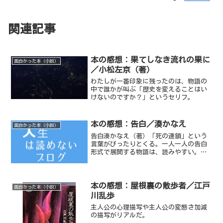
関連記事
本の感想：果てしなき流れの果に
面白かった本（小説）
／小松左京（著）
わたしが一番印象に残ったのは、物語の
中で誰かが叫ぶ「歴史を変えることはい
けないのですか？」というセリフ。
本の感想：告白／湊かなえ
面白かった本（小説）
告白湊かなえ（著）「死の連鎖」という
言葉がぴったりとくる。一人一人の告白
形式で展開する物語は、読みやすい。自
分の娘を殺された母親の気持ちが、悪い
方向へと行っている。
本の感想：屋根裏の散歩者／江戸
面白かった本（小説）
川乱歩
主人公の心理描写や主人公の変態さ加減
の描写がリアルだ。