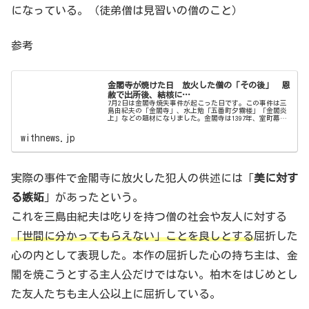
になっている。（徒弟僧は見習いの僧のこと）
参考
金閣寺が焼けた日 放火した僧の「その後」 恩
赦で出所後、結核に…
7月2日は金閣寺焼失事件が起こった日です。この事件は三
島由紀夫の「金閣寺」、水上勉「五番町夕霧楼」「金閣炎
上」などの題材になりました。金閣寺は1397年、室町幕府
三代将軍・足利義満の別荘として創建が始められ、義満の
遺言によって禅寺に改め…
withnews.jp
実際の事件で金閣寺に放火した犯人の供述には「
美に対す
る嫉妬
」があったという。
これを三島由紀夫は吃りを持つ僧の社会や友人に対する
「世間に分かってもらえない」ことを良しとする
屈折した
心の内として表現した。本作の屈折した心の持ち主は、金
閣を焼こうとする主人公だけではない。柏木をはじめとし
た友人たちも主人公以上に屈折している。