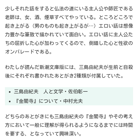
少しそれた話をすると仏法の道にいる主人公や師匠である
老師は、女、酒、煙草すべてやっている。ところどころで
起き上がる（男のものも起き上がるが…）エロい話は想像
力豊かな筆致で描かれていて面白い。エロい話に主人公た
ちの屈折した心が加わってくるので、倒錯した心と性欲の
オンパレードである。
わたしが読んだ新潮文庫版には、三島由紀夫が生前と自殺
後にそれぞれ書かれたあとがき2種類が付属していた。
三島由紀夫 人と文学・佐伯彰一
『金閣寺』について・中村光夫
どちらのあとがきにも三島由紀夫の『金閣寺』やその考え
方において一般に理解が得られるようになるまでには時間
を要する、となっていて興味深い。