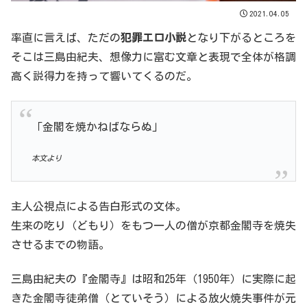
2021.04.05
率直に言えば、ただの
犯罪エロ小説
となり下がるところを
そこは三島由紀夫、想像力に富む文章と表現で全体が格調
高く説得力を持って響いてくるのだ。
「金閣を焼かねばならぬ」
本文より
主人公視点による告白形式の文体。
生来の吃り（どもり）をもつ一人の僧が京都金閣寺を焼失
させるまでの物語。
三島由紀夫の『金閣寺』は昭和25年（1950年）に実際に起
きた金閣寺徒弟僧（とていそう）による放火焼失事件が元