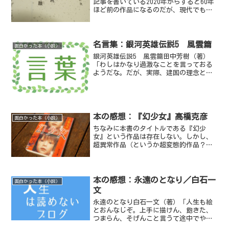
記事を書いている2020年からすると60年
ほど前の作品になるのだが、現代でも違
和感なく読めるというのも星新一の凄さ
だろう。舞台は地球が青い星として見え
るぐらいの距離にある赤い星。地球で
は、文明が進んで...
名言集：銀河英雄伝説5 風雲篇
面白かった本（小説）
銀河英雄伝説5 風雲篇田中芳樹（著）
「わしはかなり過激なことを言っておる
ようだな。だが、実際、建国の理念と市
民の生命とがまもられないなら、国家そ
れじたいに生存すべき理由などありはせ
んのだよ」アレクサンドル・ビュコック
「独裁者を支持するのも民...
本の感想：『幻少女』高橋克彦
面白かった本（小説）
ちなみに本書のタイトルである『幻少
女』という作品は存在しない。しかし、
超異常作品（というか超変態的作品？）
である「大好きな姉」に まぼろししょう
じょ を見た気がした。
本の感想：永遠のとなり／白石一
面白かった本（小説）
文
永遠のとなり白石一文（著）「人生も絵
とおんなじぞ。上手に描けん、飽きた、
つまらん、そげんこと言うて途中でやめ
るとが一番つまらんと。描き上げた絵