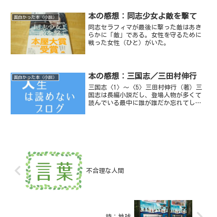
は、時間が経ってから見直したら、どれ
もみんな味があるし、そんときは思いも
本の感想：同志少女よ敵を撃て
面白かった本（小説）
せんかったようないろんな思...
同志セラフィマが最後に撃った敵はあき
らかに「敵」である。女性を守るために
戦った女性（ひと）がいた。
本の感想：三国志／三田村伸行
面白かった本（小説）
三国志〈1〉〜〈5〉三田村伸行（著）三
国志は長編小説だし、登場人物が多くて
読んでいる最中に誰が誰だか忘れてしま
う、などというわたしのような三国志初
心者は、これくらいが丁度良い。
不合理な人間
詩：地球