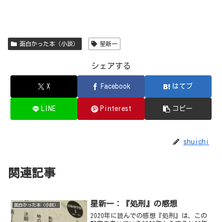
面白かった本（小説）
星新一
シェアする
X
Facebook
はてブ
LINE
Pinterest
コピー
shuichi
関連記事
星新一：『処刑』の感想
面白かった本（小説）
2020年に読んでの感想『処刑』は、この