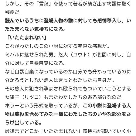
しかし、その「言葉」を使って著者が紡ぎ出す物語は酷く
残酷だ。
読んでいるうちに登場人物の誰に対しても感情移入し、い
たたまれない気持ちになる。
「いたたまれない」
これがわたしのこの小説に対する率直な感想だ。
ミハルに魅せられた男、悠人（ユウト）が世間に対し、自
分に対して自暴自棄になる。
なぜ自暴自棄になっているのか自分でも分かっているのに
分かろうとしない悠人はきっとわたしたち自身だ。
その悠人に犯され孕まされ殴られてもついていこうとする
女律子（リツコ）もまたわたしたちのある部分なのだ。
ホラーという形式を取っているが、
この小説に登場する人
物は脇役を含めてみな一様にわたしたちのいやな部分をさ
らけ出している。
最後までどこか「いたたまれない」気持ちが続いていく小