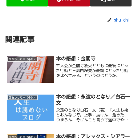
shuichi
関連記事
本の感想：金閣寺
面白かった本（小説）
主人公が金閣寺放火とともに最後にとっ
た行動と三島由紀夫が最期にとった行動
を比べてみる、というのはどうか。
本の感想：永遠のとなり／白石一
面白かった本（小説）
文
永遠のとなり白石一文（著）「人生も絵
とおんなじぞ。上手に描けん、飽きた、
つまらん、そげんこと言うて途中でやめ
るとが一番つまらんと。描き上げた絵
は、時間が経ってから見直したら、どれ
もみんな味があるし、そんときは思いも
本の感想：アレックス・シアラー
面白かった本（小説）