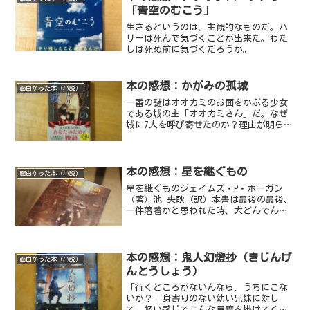
せんかったようないろんな思...
「青空のむこう」
生きるというのは、主観的なものだ。ハ
リーは死んで気づくことが出来た。わた
しは死ぬ前に気づくだろうか。
本の感想：かがみの孤城
面白かった本（小説）
一番の謎はオオカミのお面をかぶる少女
である城の主「オオカミさん」だ。なぜ
城に7人を呼び寄せたのか？理由が明らか
になった時、自然と涙が出てくる物語で
ある。
本の感想：星を継ぐもの
面白かった本（小説）
星を継ぐものジェイムズ・P・ホーガン
（著）池 央耿（訳）本書は最後の最後、
一件落着かと思われた時、大どんでん返
しが待っている。しかも正当な方法の大
どんでん返しだ。『星を継ぐもの』のタ
イトルが頭を駆け巡る瞬間だ。この大ど
んでん返しは、本書最大...
本の感想：鬼人幻燈抄（きじんげ
面白かった本（小説）
んとうしょう）
「行くところがないんなら、うちにこな
いか？」身寄りのない幼い兄妹に対し
て、軽い感じでこんな言葉を掛けてくる