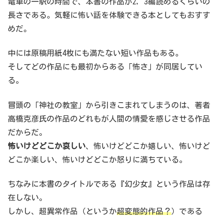
電車の一駅の時間で、本書の作品が2，3編読めるくらいの
長さである。気軽に怖い話を体験できる本としてもおすす
めだ。
中には原稿用紙4枚にも満たない短い作品もある。
そしてどの作品にも最初からある「怖さ」が同居してい
る。
冒頭の「神社の教室」から引きこまれてしまうのは、著者
高橋克彦氏の作品のどれもが人間の情愛を感じさせる作品
だからだ。
怖いけどどこか哀しい
、怖いけどどこか嬉しい、怖いけど
どこか楽しい、怖いけどどこか怒りに満ちている。
ちなみに本書のタイトルである『幻少女』という作品は存
在しない。
しかし、超異常作品（というか
超変態的作品？
）である