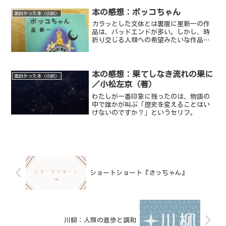
です。
本の感想：ボッコちゃん
面白かった本（小説）
カラッとした文体とは裏腹に星新一の作
品は、バッドエンドが多い。しかし、時
折り交じる人類への希望みたいな作品が
わたしは好きだ。
本の感想：果てしなき流れの果に
面白かった本（小説）
／小松左京（著）
わたしが一番印象に残ったのは、物語の
中で誰かが叫ぶ「歴史を変えることはい
けないのですか？」というセリフ。
ショートショート『さっちゃん』
川柳：人類の進歩と調和