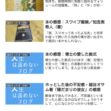
気持ち。隙間時間に気軽に読めるヴォリ
ュームの短編集。「旅」と「SF」が好き
ならより一層楽しめる6人の著者による6
つの物語を収録。
本の感想：スワイプ厳禁／知念実
面白かった本（小説）
希人（著）
「昔、スマホってあったよなあ」と何年
か経って開いたら当時の事が思い出され
て面白い本かもしれない。
本の感想：博士の愛した数式
面白かった本（小説）
博士の愛した数式小川洋子（著）記憶力
を失った「博士」の言動がおかしくてつ
い笑ってしまう。主人公であり家政婦の
「わたし」とその息子「ルート」そして
「博士」。この3人を結びつけている数学
と博士の病気。最後にほろりとくる。記
憶とはなんだろうと考え...
ホッとした後の不安感・越谷オサ
面白かった本（小説）
ム著「陽だまりの彼女」の感想
最後まで読んでみると、不思議といい本
だったと感じるのはなぜでしょうか？そ
して、心になにかひっかかりを感じ、も
う一度自分の人生を思い返したくなるの