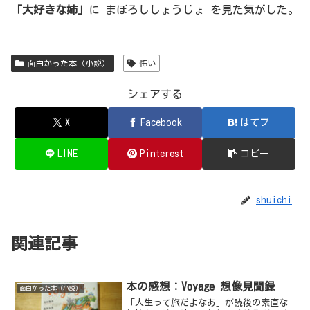
「大好きな姉」
に まぼろししょうじょ を見た気がした。
面白かった本（小説）
怖い
シェアする
X
Facebook
はてブ
LINE
Pinterest
コピー
shuichi
関連記事
本の感想：Voyage 想像見聞録
面白かった本（小説）
「人生って旅だよなあ」が読後の素直な