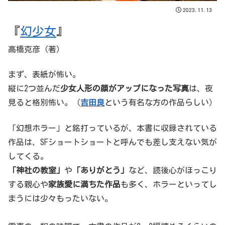
2023.11.13
『
幻少女
』
高橋克彦（著）
まず、表紙が怖い。
縦に2つ並んだ
少女人形の顔がアップになった写真
は、夜
見ると格別怖い。（
吉田良
という有名な方の作品らしい）
「幻想ホラー」と銘打っているが、本書に収録されている
作品は、SFショートショートと呼んでも差し支えない気が
してくる。
「神社の教室」
や
「ありがとう」
など、読後心がほっこり
する親心や
家族愛に満ちた作品
も多く、ホラーといってし
まうには少々もったいない。