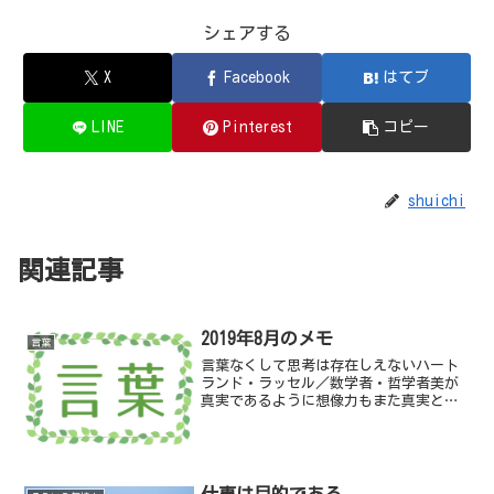
シェアする
X
Facebook
はてブ
LINE
Pinterest
コピー
shuichi
関連記事
2019年8月のメモ
言葉
言葉なくして思考は存在しえないハート
ランド・ラッセル／数学者・哲学者美が
真実であるように想像力もまた真実とい
えるジョン・キーツ／詩人ハントは、現
実とは相対的な＜量＞であると考えるよ
うになった星を継ぐもの／ジェイムズ・
P・ホーガン（著）