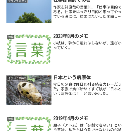
仕事は目的である
そういう気持ち
作家志賀直哉の言葉に、「仕事は目的で
ある。仕事をはっきり目的と思ってやっ
ている者には、結果はたいした問題じゃ
ない」というものがある。
2023年8月のメモ
言葉
小枝は、幹から離れはしないが、遠ざか
っていく。
日本という病原体
そういう気持ち
今日の夕食は昨日に引き続きカレーだっ
た。家族で食べ始めてすぐ娘が「日本と
いう病原体は！」と言い出した。
2019年4月のメモ
言葉
原子（アトム）は「分割できない」とい
う意味。私たちは分割できないものが組