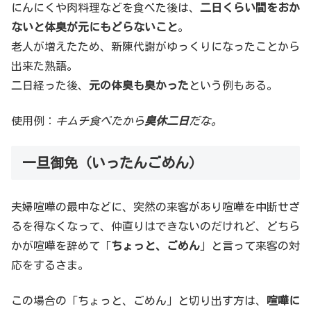
にんにくや肉料理などを食べた後は、
二日くらい間をおか
ないと体臭が元にもどらないこと
。
老人が増えたため、新陳代謝がゆっくりになったことから
出来た熟語。
二日経った後、
元の体臭も臭かった
という例もある。
使用例：
キムチ食べたから
臭休二日
だな。
一旦御免（いったんごめん）
夫婦喧嘩の最中などに、突然の来客があり喧嘩を中断せざ
るを得なくなって、仲直りはできないのだけれど、どちら
かが喧嘩を辞めて「
ちょっと、ごめん
」と言って来客の対
応をするさま。
この場合の「ちょっと、ごめん」と切り出す方は、
喧嘩に