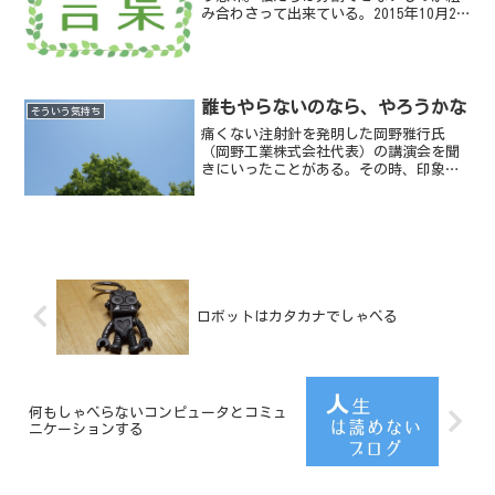
み合わさって出来ている。2015年10月21
日のメモ書きディズニーランドは永遠に
完成しない。この世界に想像力が残って
いる限り、成長し続ける。ウォルト・デ
ィズニー
誰もやらないのなら、やろうかな
そういう気持ち
痛くない注射針を発明した岡野雅行氏
（岡野工業株式会社代表）の講演会を聞
きにいったことがある。その時、印象に
残ったのは「こうすればいいよ、という
成功者の話を聞いて、それを実践するの
は、1000人いて1人いるかいないかだ」と
いう言葉だ。
ロボットはカタカナでしゃべる
何もしゃべらないコンピュータとコミュ
ニケーションする