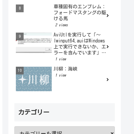
車種固有のエンブレム：
フォードマスタングの駆
ける馬
2 views
AviUtlを実行して「～
lwinput64.auiはWindows
上で実行できないか、エ
ラーを含んでいます」と
表示されるとき
1 view
川柳：海峡
1 view
カテゴリー