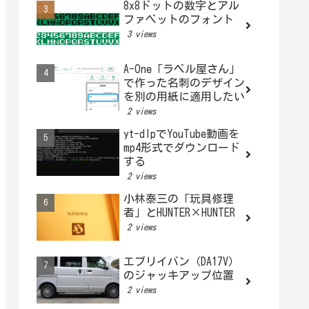
8x8ドットの数字とアル
ファベットのフォント
3 views
A-One「ラベル屋さん」
で作った名刺のデザイン
を別の用紙に適用したい
2 views
yt-dlpでYouTube動画を
mp4形式でダウンロード
する
2 views
小林泰三の「玩具修理
者」とHUNTER×HUNTER
2 views
エブリイバン（DA17V）
のジャッキアップ位置
2 views