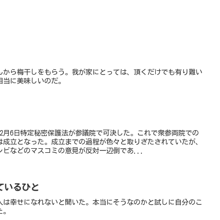
んから梅干しをもらう。我が家にとっては、頂くだけでも有り難い
相当に美味しいのだ。
2月6日特定秘密保護法が参議院で可決した。これで衆参両院での
は成立となった。成立までの過程が色々と取りざたされていたが、
ビなどのマスコミの意見が反対一辺倒であ...
ているひと
人は幸せになれないと聞いた。本当にそうなのかと試しに自分のこ
た。