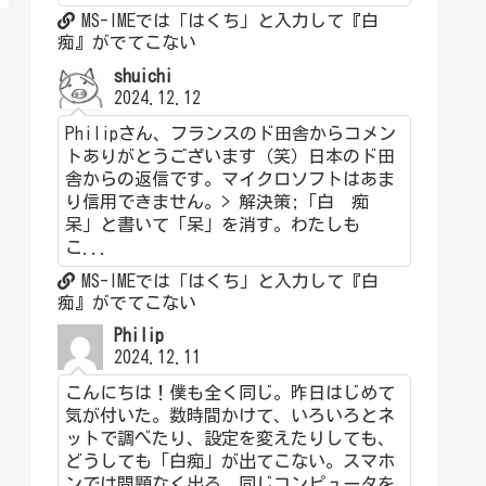
MS-IMEでは「はくち」と入力して『白
痴』がでてこない
shuichi
2024.12.12
Philipさん、フランスのド田舎からコメン
トありがとうございます（笑）日本のド田
舎からの返信です。マイクロソフトはあま
り信用できません。> 解決策;「白 痴
呆」と書いて「呆」を消す。わたしも
こ...
MS-IMEでは「はくち」と入力して『白
痴』がでてこない
Philip
2024.12.11
こんにちは！僕も全く同じ。昨日はじめて
気が付いた。数時間かけて、いろいろとネ
ットで調べたり、設定を変えたりしても、
どうしても「白痴」が出てこない。スマホ
ンでは問題なく出る。同じコンピュータを