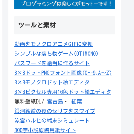
ツールと素材
動画をモノクロアニメGIFに変換
シンプルな落ち物ゲーム(OTIMONO)
パスワードを適当に作るサイト
8×8ドットPNGフォント画像(0～9,A～Z)
8×8モノクロドット絵エディタ
8×8ピクセル専用16色ドット絵エディタ
無料壁紙DL/
宮古島
・
紅葉
銀河鉄道の夜のセリフをスワイプ
涼宮ハルヒの端末シミュレート
300字小説原稿用紙サイト