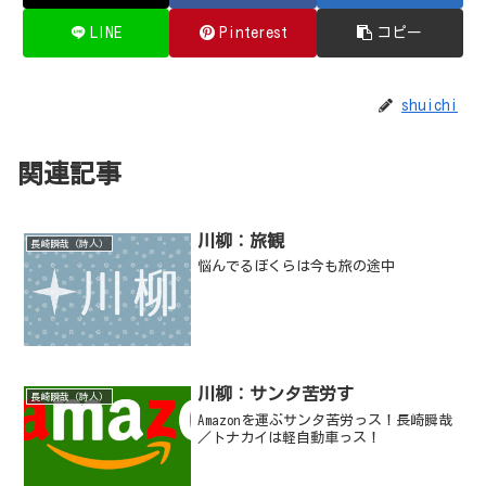
LINE
Pinterest
コピー
shuichi
関連記事
川柳：旅観
長崎瞬哉（詩人）
悩んでるぼくらは今も旅の途中
川柳：サンタ苦労す
長崎瞬哉（詩人）
Amazonを運ぶサンタ苦労っス！長崎瞬哉
／トナカイは軽自動車っス！