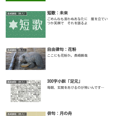
短歌：未来
長崎瞬哉（詩人）
ごめんねも言わぬあなたに 腹を立てい
つか笑顔で それを語るよ
自由律句：花粉
長崎瞬哉（詩人）
ここにも花粉か。長崎瞬哉
300字小説「足元」
長崎瞬哉（詩人）
毎朝、玄関をあけるのが怖いんです…
俳句：月の舟
長崎瞬哉（詩人）