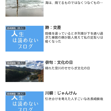
海は、隔てるものではなくつなぐもの…
詩：交差
長崎瞬哉（詩人）
陸橋を渡っているとき列車が下を通り過
ぎた乗客の顔が数人見えて私の足取りは
軽くなった
俳句：文化の日
長崎瞬哉（詩人）
晴れた空川のせせらぎ文化の日
川柳：じゃんけん
長崎瞬哉（詩人）
引き分けを考えた人すごいなあ長崎瞬哉