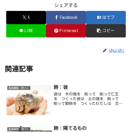
シェアする
X
Facebook
はてブ
LINE
Pinterest
コピー
shuichi
関連記事
詩：彼
長崎瞬哉（詩人）
彼は 木の塊を 削って 削って仁王
を つくった彼は 土の塊を 削って
削って動物を つくったわたしは 文章
を 削って 削って詩を つくるそれは
皆 元からそこに あったものかくれ
て そこに あったもの長崎瞬哉
詩：隔てるもの
長崎瞬哉（詩人）