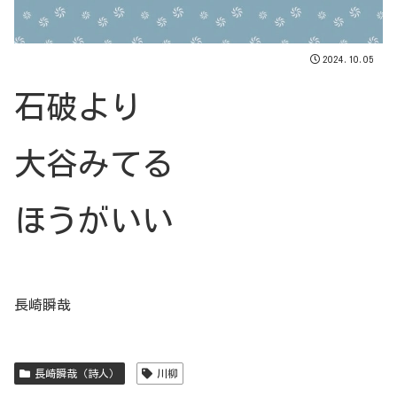
2024.10.05
石破より
大谷みてる
ほうがいい
長崎瞬哉
長崎瞬哉（詩人）
川柳