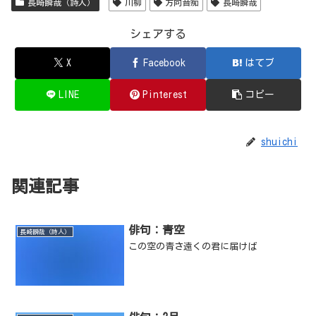
長崎瞬哉（詩人）
川柳
方向音痴
長崎瞬哉
シェアする
X
Facebook
はてブ
LINE
Pinterest
コピー
shuichi
関連記事
俳句：青空
長崎瞬哉（詩人）
この空の青さ遠くの君に届けば