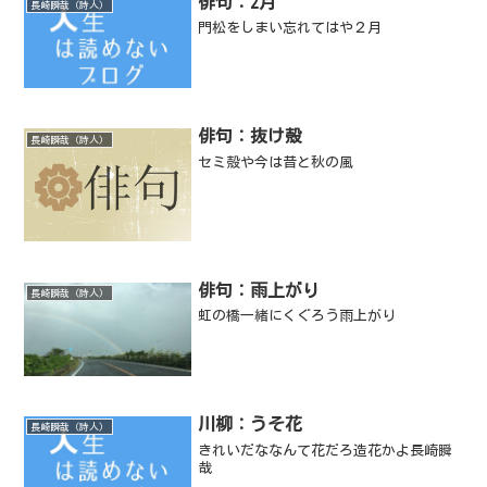
俳句：2月
長崎瞬哉（詩人）
門松をしまい忘れてはや２月
俳句：抜け殻
長崎瞬哉（詩人）
セミ殻や今は昔と秋の風
俳句：雨上がり
長崎瞬哉（詩人）
虹の橋一緒にくぐろう雨上がり
川柳：うそ花
長崎瞬哉（詩人）
きれいだななんて花だろ造花かよ長崎瞬
哉