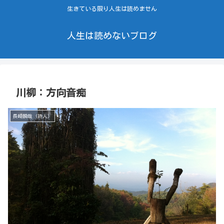
生きている限り人生は読めません
人生は読めないブログ
川柳：方向音痴
長崎瞬哉（詩人）