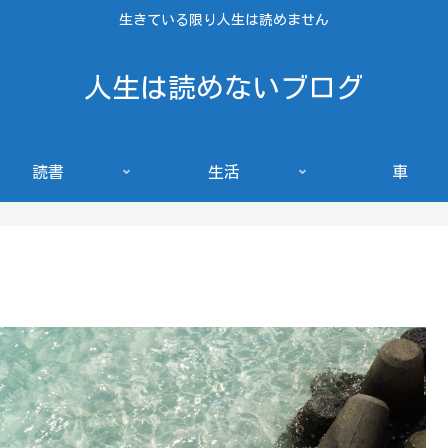
生きている限り人生は読めません
人生は読めないブログ
読書
生活
車