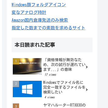
Windows顔フォルダアイコン
変なアナログ時計
Amazon国内倉庫発送のみ検索
指定した数までの素数を求めるサイト
本日読まれた記事
「資格情報が無効なた
め、次の試行が遅れてい
ます...」の意味
17 views
Windowsでファイル名に
完全一致するファイルを
検索したい
4 views
ヤマハルーターRTX830の