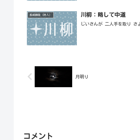
川柳：略して中道
長崎瞬哉（詩人）
じいさんが 二人手を取り さ
月明り
コメント