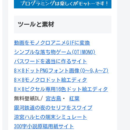
ツールと素材
動画をモノクロアニメGIFに変換
シンプルな落ち物ゲーム(OTIMONO)
パスワードを適当に作るサイト
8×8ドットPNGフォント画像(0～9,A～Z)
8×8モノクロドット絵エディタ
8×8ピクセル専用16色ドット絵エディタ
無料壁紙DL/
宮古島
・
紅葉
銀河鉄道の夜のセリフをスワイプ
涼宮ハルヒの端末シミュレート
300字小説原稿用紙サイト