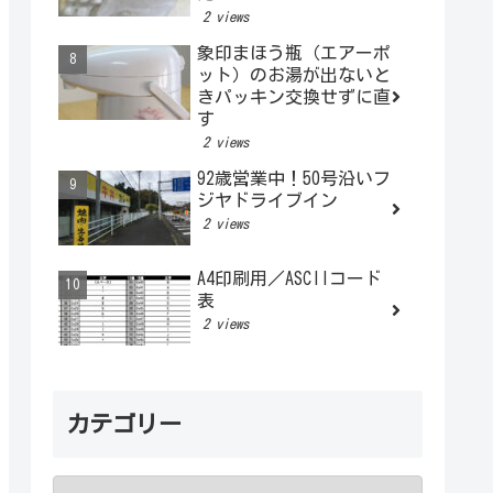
2 views
象印まほう瓶（エアーポ
ット）のお湯が出ないと
きパッキン交換せずに直
す
2 views
92歳営業中！50号沿いフ
ジヤドライブイン
2 views
A4印刷用／ASCIIコード
表
2 views
カテゴリー