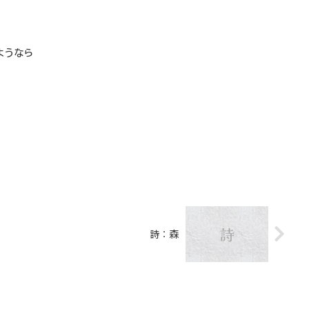
ようなら
詩：森