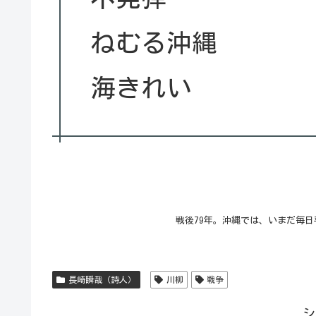
ねむる沖縄
海きれい
戦後79年。沖縄では、いまだ毎
長崎瞬哉（詩人）
川柳
戦争
シ