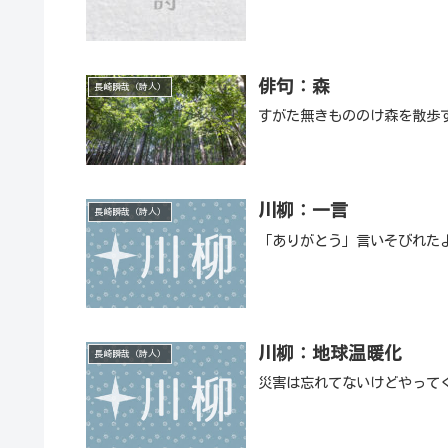
俳句：森
長崎瞬哉（詩人）
すがた無きもののけ森を散歩
川柳：一言
長崎瞬哉（詩人）
「ありがとう」言いそびれた
川柳：地球温暖化
長崎瞬哉（詩人）
災害は忘れてないけどやって