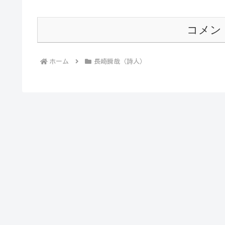
コメン
ホーム
長崎瞬哉（詩人）