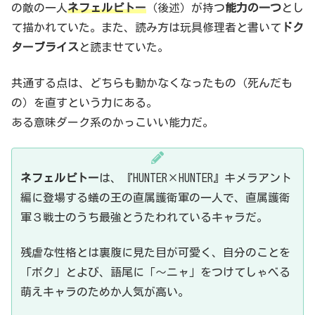
の敵の一人
ネフェルピトー
（後述）が持つ
能力の一つ
とし
て描かれていた。また、読み方は玩具修理者と書いて
ドク
ターブライス
と読ませていた。
共通する点は、どちらも動かなくなったもの（死んだも
の）を直すという力にある。
ある意味ダーク系のかっこいい能力だ。
ネフェルピトー
は、『HUNTER×HUNTER』キメラアント
編に登場する蟻の王の直属護衛軍の一人で、直属護衛
軍３戦士のうち最強とうたわれているキャラだ。
残虐な性格とは裏腹に見た目が可愛く、自分のことを
「ボク」とよび、語尾に「～ニャ」をつけてしゃべる
萌えキャラのためか人気が高い。