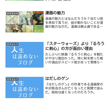
漫画の魅力
好きなもの
漫画の魅力とはなんだろうか？当たり前
を承知で言うが、絵が動かないことが漫
画の魅力なのだ。漫画は静止画である。
当然アニメと違って絵は動かないし音も
出ない。でもそこが漫画の最大の魅力な
のだ。
「スターウォーズ」より「るろう
好きなもの
に剣心」の方が面白い理由
久しぶりに映画「るろうに剣心」を観た
がやはり面白かった。特に剣を使った戦
いの演出がスピード感があって素晴らし
い。ちょっとオーバー気味なアクション
も戦いの演出にあるが、それらを含めて
カッコいい。このあたりなど...以前「ス
はだしのゲン
ターウォーズ」を観て...
好きなもの
『はだしのゲン』の作者である漫画家の
中沢啓治さんが亡くなったと新聞で読ん
だ。昭和は遠くなったのだろうか。