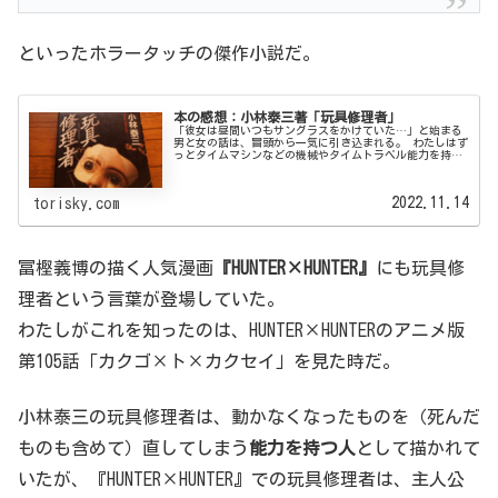
といったホラータッチの傑作小説だ。
本の感想：小林泰三著「玩具修理者」
「彼女は昼間いつもサングラスをかけていた…」と始まる
男と女の話は、冒頭から一気に引き込まれる。 わたしはず
っとタイムマシンなどの機械やタイムトラベル能力を持つ
者だけがタイムトラベルできると思っていた。
2022.11.14
torisky.com
冨樫義博の描く人気漫画
『HUNTER×HUNTER』
にも玩具修
理者という言葉が登場していた。
わたしがこれを知ったのは、HUNTER×HUNTERのアニメ版
第105話「カクゴ×ト×カクセイ」を見た時だ。
小林泰三の玩具修理者は、動かなくなったものを（死んだ
ものも含めて）直してしまう
能力を持つ人
として描かれて
いたが、『HUNTER×HUNTER』での玩具修理者は、主人公