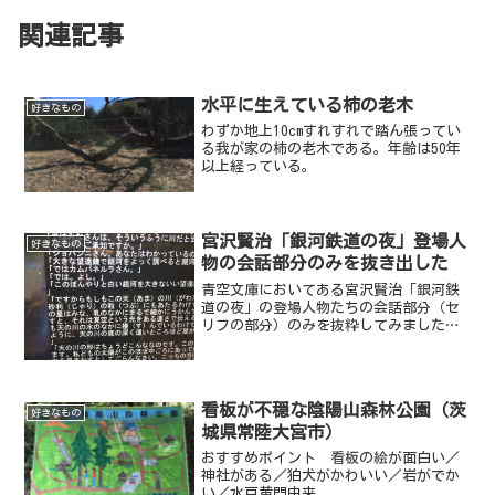
関連記事
水平に生えている柿の老木
好きなもの
わずか地上10cmすれすれで踏ん張ってい
る我が家の柿の老木である。年齢は50年
以上経っている。
宮沢賢治「銀河鉄道の夜」登場人
好きなもの
物の会話部分のみを抜き出した
青空文庫においてある宮沢賢治「銀河鉄
道の夜」の登場人物たちの会話部分（セ
リフの部分）のみを抜粋してみました。
会話部分だけ読んでも雰囲気は伝わりま
す。
看板が不穏な陰陽山森林公園（茨
好きなもの
城県常陸大宮市）
おすすめポイント 看板の絵が面白い／
神社がある／狛犬がかわいい／岩がでか
い／水戸黄門由来