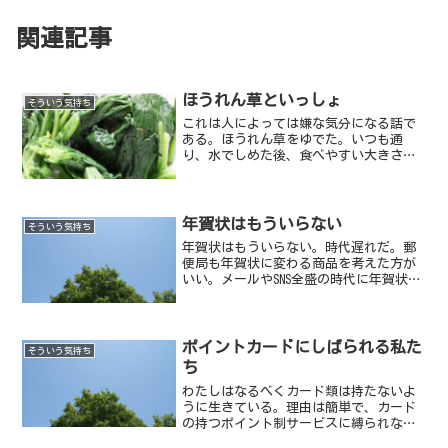
関連記事
ほうれん草といっしょ
そういう気持ち
これは人によっては嫌な気分になる話で
ある。ほうれん草をゆでた。いつも通
り、水でしめた後、食べやすい大きさに
切って水を切る。味噌汁にほうれん草を
入れて...
年賀状はもういらない
そういう気持ち
年賀状はもういらない。時代遅れだ。郵
便局も年賀状に変わる商品を考えた方が
いい。メールやSNS全盛の時代に年賀状は
必要ないだろう。【写真／2012年12月26
日 巳をパソコンで書いた】
ポイントカードにしばられる私た
そういう気持ち
ち
わたしはなるべくカード類は持たないよ
うに生きている。理由は簡単で、カード
の持つポイント制サービスに縛られない
ようにするためだ。