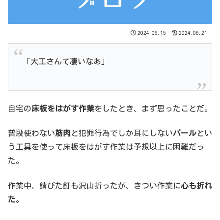
2024.06.15
2024.06.21
「大工さんて凄いなあ」
自宅の
床板をはがす作業
をしたとき、まず思ったことだ。
普段使わない
筋肉
と犯罪行為でしか耳にしない
バール
とい
う工具を使って床板をはがす作業は予想以上に困難だっ
た。
作業中、錆びた釘も沢山折ったが、きつい作業に
心も折れ
た
。