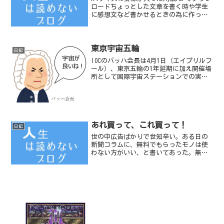
ロードちょっとした文章を書く時や学生
に感想文など書かせるときの為に作っ
た。縦でも横でも適当に使って下さい。
縦に使用時（A4縦 - 罫線の数20本のた
め20行の横書きで使用可能）横に使用時
（A4横 -...
東京宇宙五輪
日記
IOCのバッハ会長は4月1日（エイプリルフ
ール）、東京五輪の1年延期に加え開催場
所として国際宇宙ステーションでの実施
を追加決定した。なお選手はそれぞれ完
全密閉された宇宙服に身につけ競技を行
うことになる。現在、新型コロナウイル
スが世界的に爆発...
あれ買って、これ買って！
日記
世の中広告ばかりで世知辛い。ある日の
新聞コラムに、無料でもらったモノは使
わない方がいい、と書いてあった。無料
のものは、うちわであれ、ポケットティ
ッシュであれ広告が目に飛び込んでくる
ことがいけないのだそうだ。