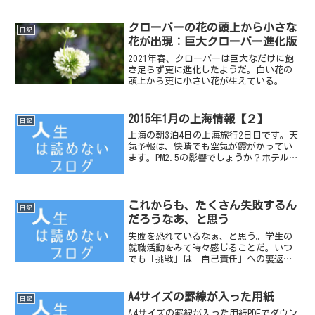
クローバーの花の頭上から小さな
日記
花が出現：巨大クローバー進化版
2021年春、クローバーは巨大なだけに飽
き足らず更に進化したようだ。白い花の
頭上から更に小さい花が生えている。
2015年1月の上海情報【２】
日記
上海の朝3泊4日の上海旅行2日目です。天
気予報は、快晴でも空気が霞がかってい
ます。PM2.5の影響でしょうか？ホテルの
前の風景。気候は、日本の冬と同じで
す。風が強いことと空気が乾燥している
感じがします。新年を祝う雰囲気は街の
いたるところから...
これからも、たくさん失敗するん
日記
だろうなあ、と思う
失敗を恐れているなぁ、と思う。学生の
就職活動をみて時々感じることだ。いつ
でも「挑戦」は「自己責任」への裏返し
だ。挑戦の数だけ、失敗がある。【写真
／2011年1月30日 勝田マラソンに挑戦し
たカツトシ君】先生の言う事をうのみに
A4サイズの罫線が入った用紙
日記
しないで、どんど...
A4サイズの罫線が入った用紙PDFでダウン