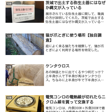
茨城で出土する弥生土器にはなぜ
知識
か縄文が入っている
展示されている弥生土器に関して、職員
の方が説明してくれた。茨城で出土する
弥生土器にはなぜか縄文が入っているん
です。
猫が爪とぎに使う場所【独自調
知識
査】
庭によく来る猫たちを観察して、猫が爪
とぎによく利用する場所を特定した。
ケンタウロス
知識
あの神話とかに出てくるやつ何だっけ？
上半身が人で下半身が馬はケンタウロ
ス。ちなみに上半身が牛で下半身が人は
ミノタウロス。
電気コンロの電熱線が切れたらニ
知識
クロム線を買って交換する
電気コンロは、内側300W＋外側300Wで最