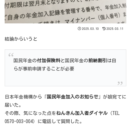
2025.03.10
2025.03.11
結論からいうと
国民年金の
付加保険料
と国民年金の
前納割引
は自
らが事前申請することが必要
日本年金機構から「
国民年金加入のお知らせ
」が娘宛てに
届いた。
その際、気になった点を
ねんきん加入者ダイヤル
（TEL
0570-003-004）に電話して質問した。