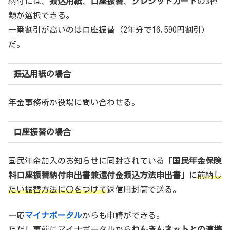
納付には、
振込用紙
、
口座振替
、
クレジットカード
の3種
類が選択できる。
一番割引が高いのは口座振替（2年分で16,590円割引）
だ。
振込用紙の場合
年金事務所か役場に問い合わせる。
口座振替の場合
国民年金加入のお知らせに同封されている「
国民年金保険
料口座振替納付申出書兼還付金振込方法申出書
」に
前納し
たい振替方法に〇をつけて
返信用封筒で送る。
一応
マイナポータル
からも申請ができる。
ただし事前にマイナポータルから
ねんきんネットとの連携