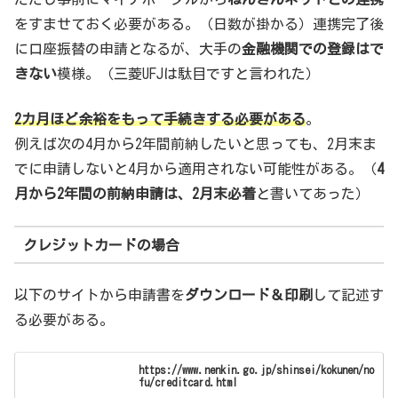
をすませておく必要がある。（日数が掛かる）連携完了後
に口座振替の申請となるが、大手の
金融機関での登録はで
きない
模様。（三菱UFJは駄目ですと言われた）
2カ月ほど余裕をもって手続きする必要がある
。
例えば次の4月から2年間前納したいと思っても、2月末ま
でに申請しないと4月から適用されない可能性がある。（
4
月から2年間の前納申請は、2月末必着
と書いてあった）
クレジットカードの場合
以下のサイトから申請書を
ダウンロード＆印刷
して記述す
る必要がある。
https://www.nenkin.go.jp/shinsei/kokunen/no
fu/creditcard.html