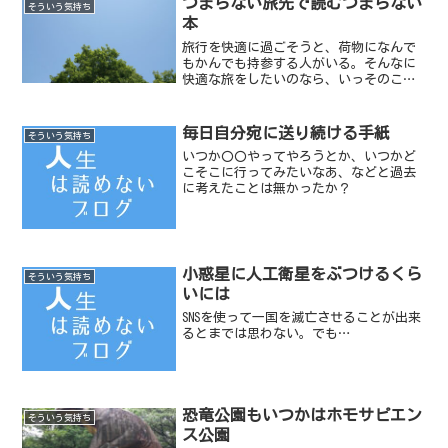
つまらない旅先で読むつまらない
そういう気持ち
本
旅行を快適に過ごそうと、荷物になんで
もかんでも持参する人がいる。そんなに
快適な旅をしたいのなら、いっそのこと
家で過ごせばいいのに、と思ってしまう
のはわたしだけだろうか。
毎日自分宛に送り続ける手紙
そういう気持ち
いつか〇〇やってやろうとか、いつかど
こそこに行ってみたいなあ、などと過去
に考えたことは無かったか？
小惑星に人工衛星をぶつけるくら
そういう気持ち
いには
SNSを使って一国を滅亡させることが出来
るとまでは思わない。でも…
恐竜公園もいつかはホモサピエン
そういう気持ち
ス公園