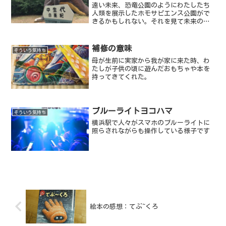
遠い未来、恐竜公園のようにわたしたち
人類を展示したホモサピエンス公園がで
きるかもしれない。それを見て未来の子
供たちは、「見て見て！」と言って駆け
だしていくのだろうか。
補修の意味
そういう気持ち
母が生前に実家から我が家に来た時、わ
たしが子供の頃に遊んだおもちゃや本を
持ってきてくれた。
ブルーライトヨコハマ
そういう気持ち
横浜駅で人々がスマホのブルーライトに
照らされながらも操作している様子です
絵本の感想：てぶ~くろ