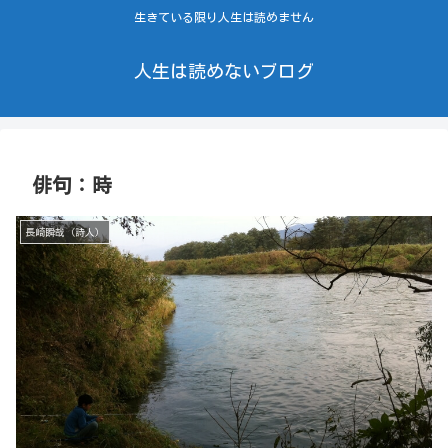
生きている限り人生は読めません
人生は読めないブログ
俳句：時
長崎瞬哉（詩人）