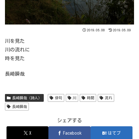
2019.05.08
2019.05.09
川を見た
川の流れに
時を見た
長崎瞬哉
長崎瞬哉（詩人）
俳句
川
時間
流れ
長崎瞬哉
シェアする
X
Facebook
はてブ