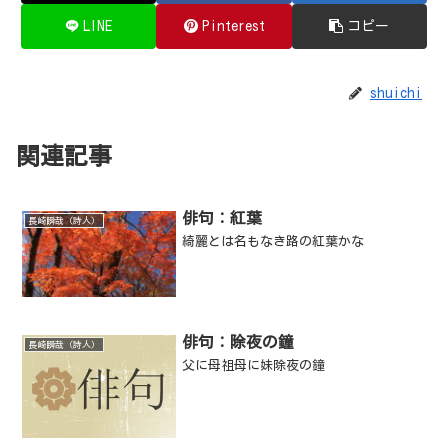
LINE
Pinterest
コピー
shuichi
関連記事
俳句：紅葉
長崎瞬哉（詩人）
綺麗とは名もなき路の紅葉かな
俳句：除夜の鐘
長崎瞬哉（詩人）
父に母祖母に妹除夜の鐘