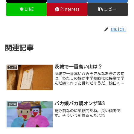
LINE
Pinterest
コピー
shuichi
関連記事
茨城で一番高い山は？
なお奈
茨城で一番高い八みぞさんなお奈この句
は、わたしの娘が小学校時代に授業で学
んだ際に作った俳句だそうだ。娘曰く、
「茨城は筑波山が有名だけど、実は茨城
で一番高いのは八溝山（やみぞさん）な
んだよね。私はこの句で覚えたんだよ
ね」だそうだ。確かに五七五...
バカ娘バカ親オンザSNS
なお奈
随分前なのに楽観的だね。良い傾向で
す。そういう所あるんだよね