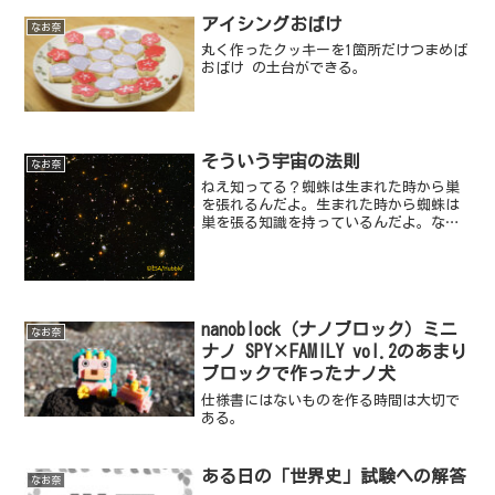
アイシングおばけ
なお奈
丸く作ったクッキーを1箇所だけつまめば
おばけ の土台ができる。
そういう宇宙の法則
なお奈
ねえ知ってる？蜘蛛は生まれた時から巣
を張れるんだよ。生まれた時から蜘蛛は
巣を張る知識を持っているんだよ。なぜ
だと思う？それは必要だからだよ。生き
ていくうえで必要だからだよ。じゃあな
ぜ人間は宇宙のこと何も知らないと思
う？それは必要ないからだよ...
nanoblock（ナノブロック）ミニ
なお奈
ナノ SPY×FAMILY vol.2のあまり
ブロックで作ったナノ犬
仕様書にはないものを作る時間は大切で
ある。
ある日の「世界史」試験への解答
なお奈