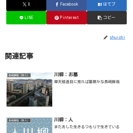
X
Facebook
はてブ
LINE
Pinterest
コピー
shuichi
関連記事
川柳：お墓
長崎瞬哉（詩人）
摩天楼遠目に見れば墓標かな長崎瞬哉
川柳：人
長崎瞬哉（詩人）
またあした生きるつもりで生きている