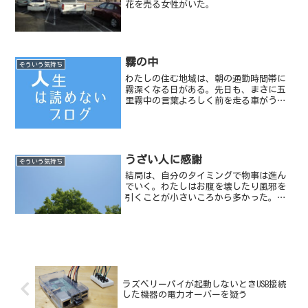
花を売る女性がいた。
霧の中
そういう気持ち
わたしの住む地域は、朝の通勤時間帯に
霧深くなる日がある。先日も、まさに五
里霧中の言葉よろしく前を走る車がうっ
すらとしか見えないほどの霧だった。対
向車が突如霧の中から浮かび上がる。対
向車でもヘッドライトを点けている車は
ある程度遠くからでもわか...
うざい人に感謝
そういう気持ち
結局は、自分のタイミングで物事は進ん
でいく。わたしはお腹を壊したり風邪を
引くことが小さいころから多かった。自
分は身体が弱いものと思い込んでいた。
ラズベリーパイが起動しないときUSB接続
した機器の電力オーバーを疑う