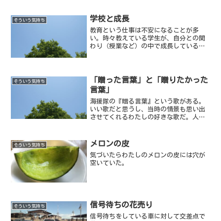
学校と成長
そういう気持ち
教育という仕事は不安になることが多
い。時々教えている学生が、自分との関
わり（授業など）の中で成長しているの
だろうかという不安だ。
「贈った言葉」と「贈りたかった
そういう気持ち
言葉」
海援隊の『贈る言葉』という歌がある。
いい歌だと思うし、当時の情景も思い出
させてくれるわたしの好きな歌だ。人は
歌を聴くとき、自分の中で思い思いに勝
手な情景をこしらえて聴いている。
メロンの皮
そういう気持ち
気づいたらわたしのメロンの皮には穴が
空いていた。
信号待ちの花売り
そういう気持ち
信号待ちをしている車に対して交差点で