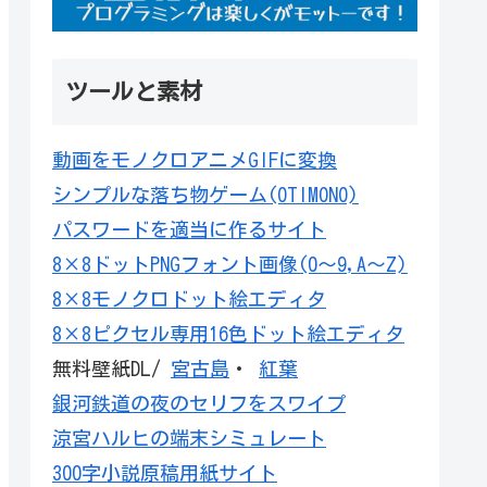
ツールと素材
動画をモノクロアニメGIFに変換
シンプルな落ち物ゲーム(OTIMONO)
パスワードを適当に作るサイト
8×8ドットPNGフォント画像(0～9,A～Z)
8×8モノクロドット絵エディタ
8×8ピクセル専用16色ドット絵エディタ
無料壁紙DL/
宮古島
・
紅葉
銀河鉄道の夜のセリフをスワイプ
涼宮ハルヒの端末シミュレート
300字小説原稿用紙サイト