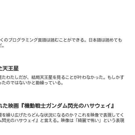
多くのプログラミング言語は読むことができる。日本語は読めても
だ。
た天王星
見たわたしだが、結局天王星を見ることが叶わなかった。もしかす
ったのではないかと勘繰っている。
れた映画『機動戦士ガンダム閃光のハサウェイ』
闘を繰り広げたらどんな状況になるのか？これを映像で表現してく
ム閃光のハサウェイ』と言える。映像は「綺麗で怖い」という表現
。