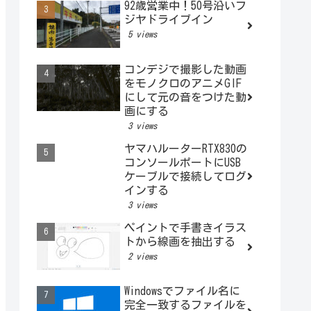
92歳営業中！50号沿いフ
ジヤドライブイン
5 views
コンデジで撮影した動画
をモノクロのアニメGIF
にして元の音をつけた動
画にする
3 views
ヤマハルーターRTX830の
コンソールポートにUSB
ケーブルで接続してログ
インする
3 views
ペイントで手書きイラス
トから線画を抽出する
2 views
Windowsでファイル名に
完全一致するファイルを