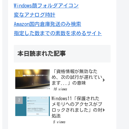
Windows顔フォルダアイコン
変なアナログ時計
Amazon国内倉庫発送のみ検索
指定した数までの素数を求めるサイト
本日読まれた記事
「資格情報が無効なた
め、次の試行が遅れてい
ます...」の意味
16 views
Windows11「保護された
メモリへのアクセスがブ
ロックされました」の対
処法
5 views