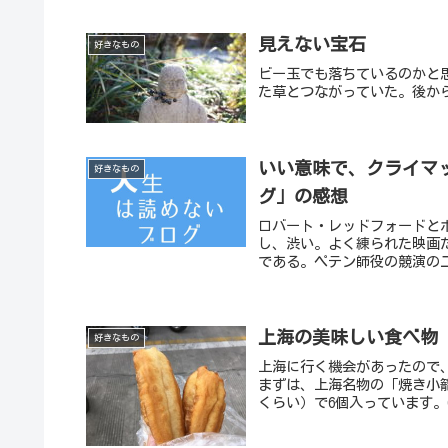
見えない宝石
好きなもの
ビー玉でも落ちているのかと
た草とつながっていた。後か
いい意味で、クライマ
好きなもの
グ」の感想
ロバート・レッドフォードと
し、渋い。よく練られた映画
である。ペテン師役の競演の二
上海の美味しい食べ物
好きなもの
上海に行く機会があったので
まずは、上海名物の「焼き小籠
くらい）で6個入っています。