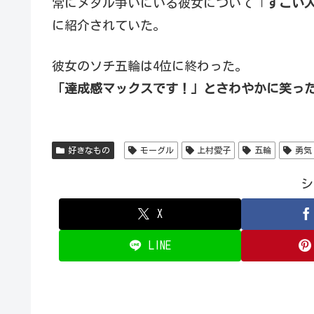
常にメダル争いにいる彼女について「
すごい
に紹介されていた。
彼女のソチ五輪は4位に終わった。
「達成感マックスです！」とさわやかに笑っ
好きなもの
モーグル
上村愛子
五輪
勇気
シ
X
LINE