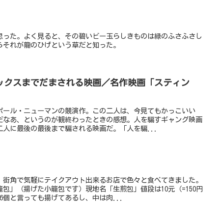
思った。よく見ると、その碧いビー玉らしきものは緑のふさふさし
らそれが龍のひげという草だと知った。
ックスまでだまされる映画／名作映画「スティン
ポール・ニューマンの競演作。この二人は、今見てもかっこいい
だなあ、というのが観終わったときの感想。人を騙すギャング映画
人に最後の最後まで騙される映画だ。「人を騙...
、街角で気軽にテイクアウト出来るお店で色々と食べてきました。
包」（揚げた小籠包です）現地名「生煎包」値段は10元（=150円
6個と言っても揚げてあるし、中は肉...