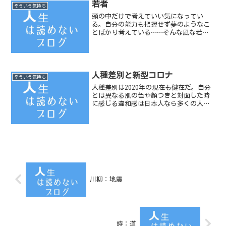
若者
そういう気持ち
頭の中だけで考えていい気になってい
る。自分の能力も把握せず夢のようなこ
とばかり考えている……そんな風な若者
に親近感をいだくことが多い。
人種差別と新型コロナ
そういう気持ち
人種差別は2020年の現在も健在だ。自分
とは異なる肌の色や顔つきと対面した時
に感じる違和感は日本人なら多くの人が
持っている。それは《ガイジン》という
言葉にも表れている。ここ最近日本で
も、異国から来た人がコンビニで働いて
いたり、農作業に従事し...
川柳：地震
詩：道