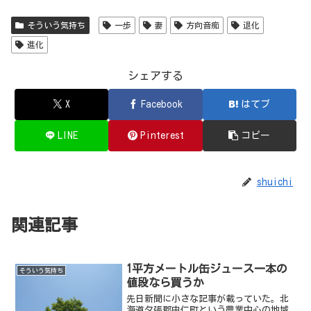
そういう気持ち
一歩
妻
方向音痴
退化
進化
シェアする
X
Facebook
はてブ
LINE
Pinterest
コピー
shuichi
関連記事
1平方メートル缶ジュース一本の
そういう気持ち
値段なら買うか
先日新聞に小さな記事が載っていた。北
海道夕張郡由仁町という農業中心の地域