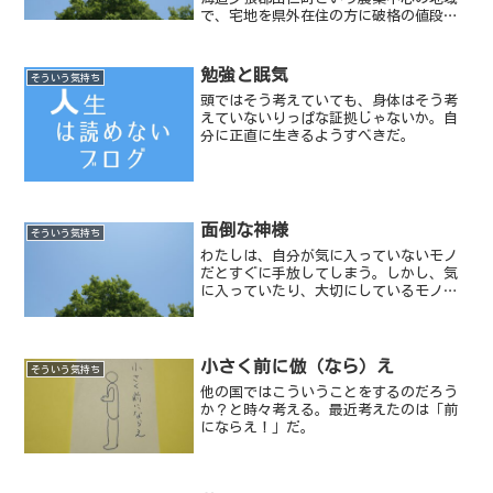
で、宅地を県外在住の方に破格の値段で
売り出すという記事だ。過疎化を食い止
めようとの策らしい。【写真／2010年9月
11日 木】
勉強と眠気
そういう気持ち
頭ではそう考えていても、身体はそう考
えていないりっぱな証拠じゃないか。自
分に正直に生きるようすべきだ。
面倒な神様
そういう気持ち
わたしは、自分が気に入っていないモノ
だとすぐに手放してしまう。しかし、気
に入っていたり、大切にしているモノだ
と話が変わる。
小さく前に倣（なら）え
そういう気持ち
他の国ではこういうことをするのだろう
か？と時々考える。最近考えたのは「前
にならえ！」だ。