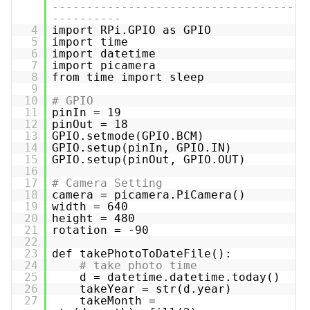
-----------------------------------
----------
4
import RPi.GPIO as GPIO
5
import time
6
import datetime
7
import picamera
8
from time import sleep
9
10
# GPIO
11
pinIn = 19
12
pinOut = 18
13
GPIO.setmode(GPIO.BCM)
14
GPIO.setup(pinIn, GPIO.IN)
15
GPIO.setup(pinOut, GPIO.OUT)
16
17
# Camera Setting
18
camera = picamera.PiCamera()
19
width = 640
20
height = 480
21
rotation = -90
22
23
def takePhotoToDateFile():
24
# take photo time
25
d = datetime.datetime.today()
26
takeYear = str(d.year)
27
takeMonth =