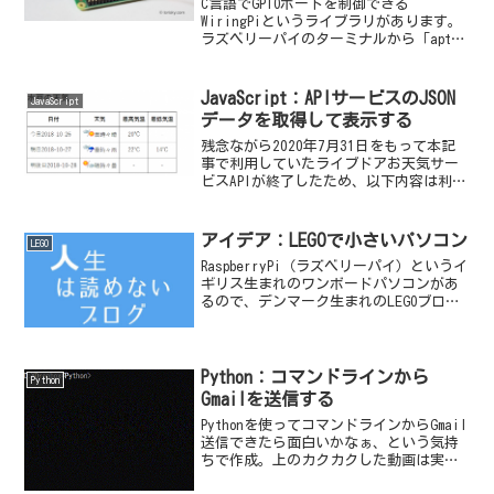
C言語でGPIOポートを制御できる
WiringPiというライブラリがあります。
ラズベリーパイのターミナルから「apt-
get」コマンドで簡単にインストールでき
ればいいのですが、残念ながらWiringPi
は、GitHubからダウンロードして自...
JavaScript：APIサービスのJSON
JavaScript
データを取得して表示する
残念ながら2020年7月31日をもって本記
事で利用していたライブドアお天気サー
ビスAPIが終了したため、以下内容は利用
できなくなりました。JSONデータの取得
や整形に関しては参考になりますが、プ
ログラムは実行できませんのでご了承く
アイデア：LEGOで小さいパソコン
LEGO
ださい。（...
RaspberryPi（ラズベリーパイ）というイ
ギリス生まれのワンボードパソコンがあ
るので、デンマーク生まれのLEGOブロッ
クと組み合せて、小さいパソコンを作り
ました。コンポジェット出力が可能とい
うことで、地デジ以降活躍の場がないブ
ラウン管...
Python：コマンドラインから
Python
Gmailを送信する
Pythonを使ってコマンドラインからGmail
送信できたら面白いかなぁ、という気持
ちで作成。上のカクカクした動画は実際
にWindows10のコマンドプロンプト上で