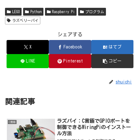
LEGO
Python
Raspberry Pi
プログラム
ラズベリーパイ
シェアする
X
Facebook
はてブ
LINE
Pinterest
コピー
shuichi
関連記事
ラズパイ：C言語でGPIOポートを
C言語
制御できるWiringPiのインストー
ル方法