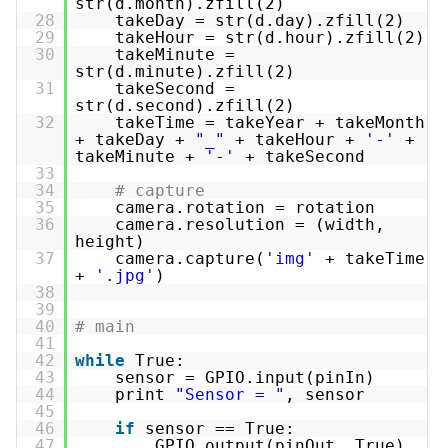
str(d.month).zfill(2)
28
takeDay = str(d.day).zfill(2)
29
takeHour = str(d.hour).zfill(2)
30
takeMinute =
str(d.minute).zfill(2)
31
takeSecond =
str(d.second).zfill(2)
32
takeTime = takeYear + takeMonth
+ takeDay +
"_"
+ takeHour +
'-'
+
takeMinute +
'-'
+ takeSecond
33
34
# capture
35
camera.rotation = rotation
36
camera.resolution = (width,
height)
37
camera.capture(
'img'
+ takeTime
+
'.jpg'
)
38
39
40
# main
41
42
while
True:
43
sensor = GPIO.input(pinIn)
44
print
"Sensor = "
, sensor
45
46
if
sensor == True:
47
GPIO.output(pinOut, True)