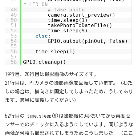
# LED ON
48
# take photo
49
camera.start_preview()
50
time.sleep(1)
51
takePhotoToDateFile()
52
time.sleep(9)
53
else
:
54
GPIO.output(pinOut, False)
55
56
time.sleep(1)
57
58
GPIO.cleanup()
19行目、20行目は撮影画像のサイズです。
21行目は、Piカメラの撮影画像を回転しています。（わた
しの場合は、横向きに固定してしまったためこうしてあり
ます。適当に調整してください）
52行目の time.sleep(9)は撮影後に9秒おいてから再度セ
ンサーでのチェックに入るようにしています。同じような
画像が何枚も撮影されてしまうためこうしました。（ここ