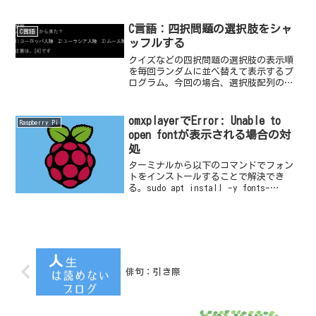
実行したときのイメージだ。送信後、宛
先に指定したメールをチェックしたらき
ちん...
C言語：四択問題の選択肢をシャ
C言語
ッフルする
クイズなどの四択問題の選択肢の表示順
を毎回ランダムに並べ替えて表示するプ
ログラム。今回の場合、選択肢配列の先
頭が正しい答えだとする。並べ替えたあ
とに正答番号が狂わないようにチェック
もする。
omxplayerでError: Unable to
Raspberry Pi
open fontが表示される場合の対
処
ターミナルから以下のコマンドでフォン
トをインストールすることで解決でき
る。sudo apt install -y fonts-
freefont-ttf
俳句：引き際