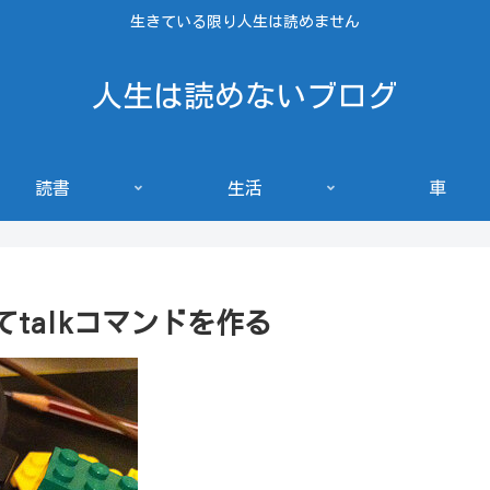
生きている限り人生は読めません
人生は読めないブログ
読書
生活
車
ってtalkコマンドを作る