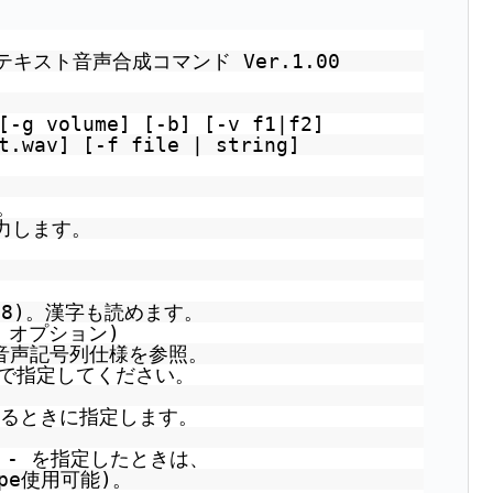
Pi用テキスト音声合成コマンド Ver.1.00
[-g volume] [-b] [-v f1|f2]
t.wav] [-f file | string]
。
力します。
-8)。漢字も読めます。
 オプション)
k音声記号列仕様を参照。
んで指定してください。
するときに指定します。
に - を指定したときは、
pe使用可能)。