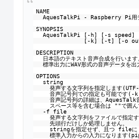
NAME
AquesTalkPi - Raspberry 
SYNOPSIS
AquesTalkPi [-h] [-s speed] 
[-k] [-t] [-o ou
DESCRIPTION
日本語のテキスト音声合成を行います
標準出力にWAV形式の音声データを出
OPTIONS
string
発声する文字列を指定します(UTF
音声記号列での指定も可能です(-k
音声記号列の詳細は、AquesTal
スペース等を含む場合は ""で囲
-f file
発声する文字列をファイルで指定
先頭行だけしか処理しません。
stringを指定せず、且つ file
標準入力からの入力になります(pi