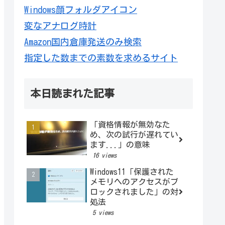
Windows顔フォルダアイコン
変なアナログ時計
Amazon国内倉庫発送のみ検索
指定した数までの素数を求めるサイト
本日読まれた記事
「資格情報が無効なた
め、次の試行が遅れてい
ます...」の意味
16 views
Windows11「保護された
メモリへのアクセスがブ
ロックされました」の対
処法
5 views