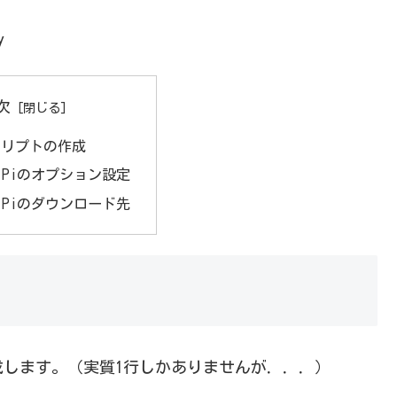
y
次
クリプトの作成
alk Piのオプション設定
alk Piのダウンロード先
します。（実質1行しかありませんが．．．）