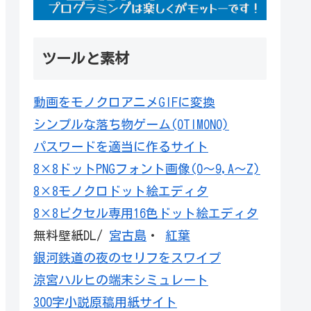
ツールと素材
動画をモノクロアニメGIFに変換
シンプルな落ち物ゲーム(OTIMONO)
パスワードを適当に作るサイト
8×8ドットPNGフォント画像(0～9,A～Z)
8×8モノクロドット絵エディタ
8×8ピクセル専用16色ドット絵エディタ
無料壁紙DL/
宮古島
・
紅葉
銀河鉄道の夜のセリフをスワイプ
涼宮ハルヒの端末シミュレート
300字小説原稿用紙サイト