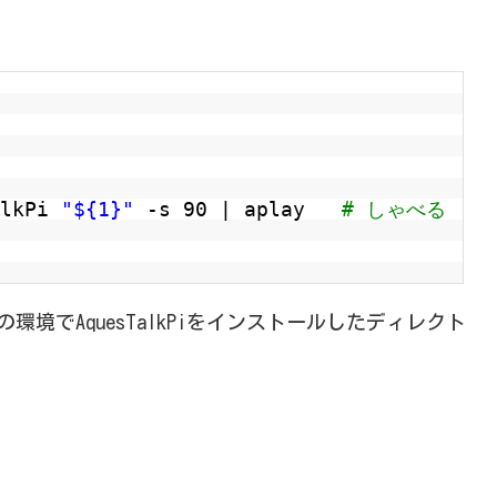
alkPi
"${1}"
-s 90 | aplay
# しゃべる
環境でAquesTalkPiをインストールしたディレクト