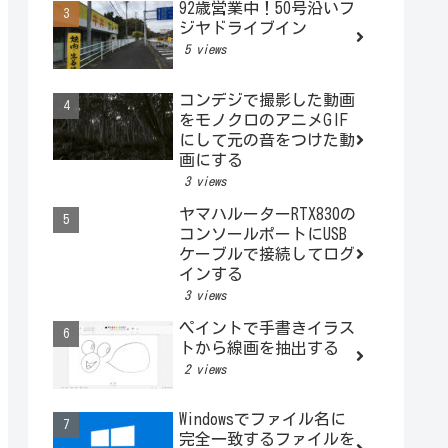
92歳営業中！50号沿いフ
ジヤドライブイン
5 views
コンデジで撮影した動画
をモノクロのアニメGIF
にして元の音をつけた動
画にする
3 views
ヤマハルーターRTX830の
コンソールポートにUSB
ケーブルで接続してログ
インする
3 views
ペイントで手書きイラス
トから線画を抽出する
2 views
Windowsでファイル名に
完全一致するファイルを