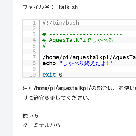
ファイル名：
talk.sh
1
#!/bin/bash
2
3
# ----------------------
4
# AquesTalkPiでしゃべる
5
# ----------------------
6
7
/home/pi/aquestalkpi/AquesT
8
echo
"しゃべり終えたよ!"
9
10
exit
0
注）
/home/pi/aquestalkpi/
の部分は、お使いの
リに適宜変更してください。
使い方
ターミナルから