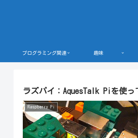
プログラミング関連
趣味
ラズパイ：AquesTalk Piを使
Raspberry Pi