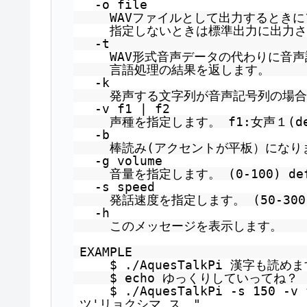
-o file
WAVファイルとして出力するとき
指定しないときは標準出力に出力
-t
WAV形式音声データの代わりに音
言語処理の結果を返します。
-k
発声する文字列が音声記号列の場
-v f1 | f2
声種を指定します。 f1:女声１(def
-b
棒読み(アクセントが平板）になり
-g volume
音量を指定します。 (0-100) def
-s speed
発話速度を指定します。 (50-300) 
-h
このメッセージを表示します。
EXAMPLE
$ ./AquesTalkPi 漢字も読めま
$ echo ゆっくりしていってね？ | .
$ ./AquesTalkPi -s 150 
ツ'リョクシマ_ス。"